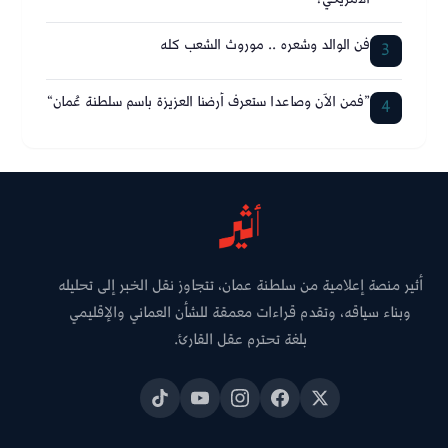
فن الوالد وشعره .. موروث الشعب كله
3
”فمن الآن وصاعدا ستعرف أرضنا العزيزة باسم سلطنة عُمان“
4
أثير منصة إعلامية من سلطنة عمان، تتجاوز نقل الخبر إلى تحليله
وبناء سياقه، وتقدم قراءات معمقة للشأن العماني والإقليمي
بلغة تحترم عقل القارئ.