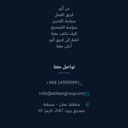
عن أثير
فريق العمل
سياسة التحرير
سياسة التصحيح
كيف تكتب معنا
انضمّ إلى فريق أثير
أعلن معنا
تواصل معنا
+968 24595599
info@atheergroup.om
سلطنة عمان - مسقط
صندوق بريد: 2167، الرمز: 111