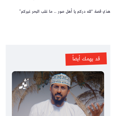
هذي قصة “لله دركم يا أهل صور .. ما غلب البحر غيركم”
قد يهمك أيضاً