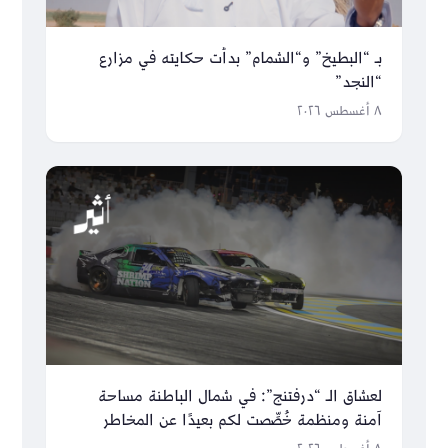
بـ “البطيخ” و“الشمام” بدأت حكايته في مزارع
“النجد”
٨ أغسطس ٢٠٢٦
لعشاق الـ “درفتنج”: في شمال الباطنة مساحة
آمنة ومنظمة خُصِّصت لكم بعيدًا عن المخاطر