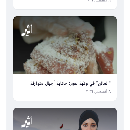
٨ أغسطس ٢٠٢٦
“المالح” في ولاية صور: حكاية أجيال متوارثة
٨ أغسطس ٢٠٢٦