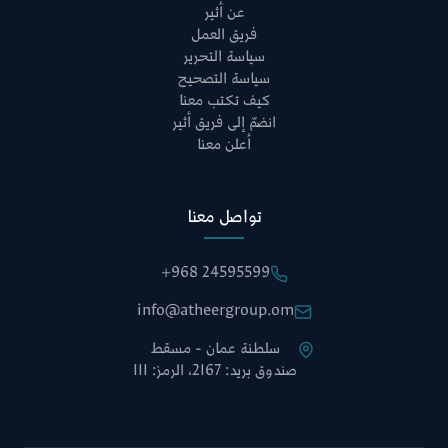
عن أثير
فريق العمل
سياسة التحرير
سياسة التصحيح
كيف تكتب معنا
انضمّ إلى فريق أثير
أعلن معنا
تواصل معنا
+968 24595599
info@atheergroup.om
سلطنة عمان - مسقط
صندوق بريد: 2167، الرمز: 111