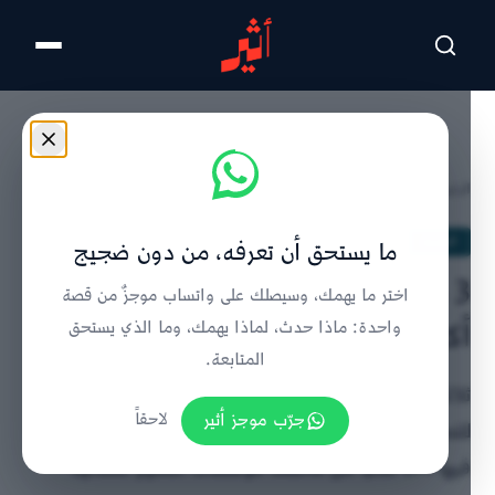
تخطى للمحتوى الرئيسي
الرئيسية
/
الحدث
/
تفاصيل الخبر
الحدث
ما يستحق أن تعرفه، من دون ضجيج
3 مواهب عُمانية تستعد للمنافسة في
اختر ما يهمك، وسيصلك على واتساب موجزٌ من قصة
أكبر بطولة للتصميم الجرافيكي
واحدة: ماذا حدث، لماذا يهمك، وما الذي يستحق
المتابعة.
ثلاثة مصممين عُمانيين يتأهلون لبطولة أدوبي العالمية
جرّب موجز أثير
لاحقاً
للتصميم الجرافيكي في أمريكا بعد منافسة محلية شارك
فيها 814 طالبًا من مختلف مؤسسات التعليم العُمانية