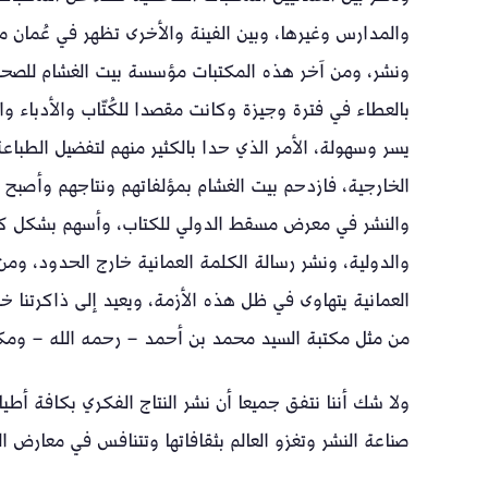
والمدارس وغيرها، وبين الفينة والأخرى تظهر في عُمان م
ونشر، ومن آخر هذه المكتبات مؤسسة بيت الغشام للصحاف
بالعطاء في فترة وجيزة وكانت مقصدا للكُتّاب والأدباء و
يسر وسهولة، الأمر الذي حدا بالكثير منهم لتفضيل الطبا
الخارجية، فازدحم بيت الغشام بمؤلفاتهم ونتاجهم وأصبح ي
والنشر في معرض مسقط الدولي للكتاب، وأسهم بشكل كبير
والدولية، ونشر رسالة الكلمة العمانية خارج الحدود، ومن
العمانية يتهاوى في ظل هذه الأزمة، ويعيد إلى ذاكرتنا خ
من مثل مكتبة السيد محمد بن أحمد – رحمه الله – ومكت
ولا شك أننا نتفق جميعا أن نشر النتاج الفكري بكافة أطياف
صناعة النشر وتغزو العالم بثقافاتها وتتنافس في معارض 