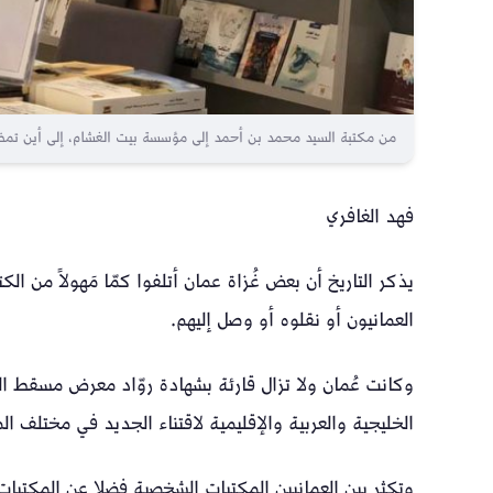
من مكتبة السيد محمد بن أحمد إلى مؤسسة بيت الغشام، إلى أين تمضي
فهد الغافري
يذكر التاريخ أن بعض غُزاة عمان أتلفوا كمّا مَهولاً من ا
العمانيون أو نقلوه أو وصل إليهم.
وكانت عُمان ولا تزال قارئة بشهادة روّاد معرض مسقط الد
الخليجية والعربية والإقليمية لاقتناء الجديد في مختلف ال
وتكثر بين العمانيين المكتبات الشخصية فضلا عن المكتبا