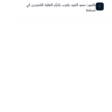
بالصور: سمو السّيد بلعرب يُكرِّم الطلبة المُجيدين في
4
مسقط