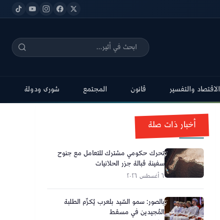
الاقتصاد والتفسير
قانون
المجتمع
شورى ودولة
أخبار ذات صلة
تحرك حكومي مشترك للتعامل مع جنوح
سفينة قبالة جزر الحلانيات
٦ أغسطس ٢٠٢٦
بالصور: سمو السّيد بلعرب يُكرِّم الطلبة
المُجيدين في مسقط