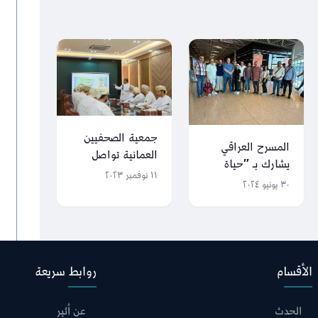
جمعية الصحفيين
المسرح العراقي
العمانية تواصل
يشارك بـ ″حياة
استعداداتها لتنظيم
١١ نوفمبر ٢٠٢٣
سعيدة″ في
٣٠ يونيو ٢٠٢٤
الملتقى الصحفي
مهرجان ليالي
بجنوب الشرقية
المسرح الحر الدولي
بدورته ١٩
الأقسام
روابط سريعة
الحدث
عن أثير