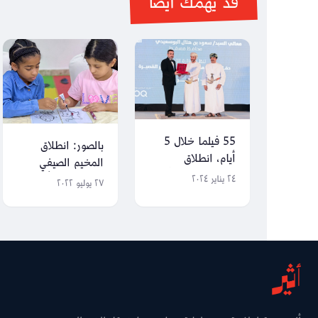
قد يهمك أيضاً
55 فيلما خلال 5
بالصور: انطلاق
أيام، انطلاق
المخيم الصيفي
مهرجان عين للأفلام
بجمعية المرأة في
٢٤ يناير ٢٠٢٤
٢٧ يوليو ٢٠٢٢
القصيرة
مسقط