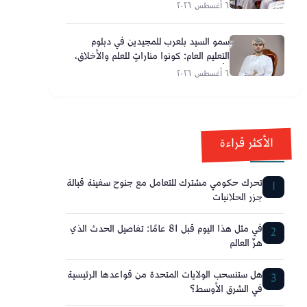
٦ أغسطس ٢٠٢٦
سمو السيد بلعرب للمجيدين في دبلوم
التعليم العام: كونوا مناراتٍ للعلم والأخلاق،
وأحلامكم تصنع مستقبل عُمان
٦ أغسطس ٢٠٢٦
الأكثر قراءة
تحرك حكومي مشترك للتعامل مع جنوح سفينة قبالة
1
جزر الحلانيات
في مثل هذا اليوم قبل 81 عامًا: تفاصيل الحدث الذي
2
هزّ العالم
هل ستنسحب الولايات المتحدة من قواعدها الرئيسية
3
في الشرق الأوسط؟