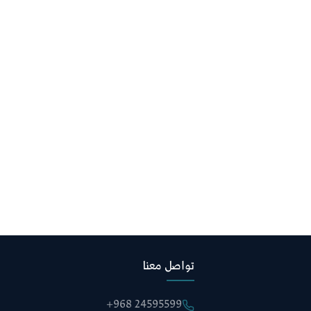
تواصل معنا
+968 24595599