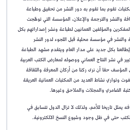
كتبات تقوم بما تقوم به دور النشر من تحقيق وطباعة
ة والنشر والترجمة والإعلان، المؤسسة التي توهّجت
المفكرين والمؤلفين العمانيين لطباعة ونشر إصداراتهم بكل
عة والنشر في مؤسسة محلية قبل اللجوء لدور النشر
ُطالعنا بكل جديد على مدار العام ويتقدم مشهد الطباعة
 في نشر النتاج العماني ووصوله لمعارض الكتب العربية
 المؤسف حقا أن نرى ركنا من أركان المعرفة والثقافة
فوت وتواري نشاط العديد من المكتبات العمانية العريقة
بة الضامري والمجلات والملاحق وغيرها.
ه يمثل تاريخا للأمم، ولذلك لا تزال الدول تتسابق في
الكتب حتى في ظل وجود وشيوع النسخ الالكترونية.