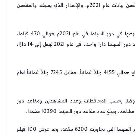
الثقافة” للمركز الوطني للإحصاء والمعلومات، والذي يتضمن بيانات عام 2021م، والإصدار الذي يسبقه والمتضمن
وبالمقارنة بين البيانات؛ فقد بلغ عدد الأفلام التي تم عرضها في دور السينما في عام 2021م حوالي 470 فيلما،
مقارنة بـ 171 فيلما تم عرضه عام 2020م. كما ارتفع عدد دور السينما دارا واحدة في عام 2021 ليصل إلى 14 دارًا،
ويشير ما سبق إلى أن متوسط إيراد الفيلم عام 2021 بلغ حوالي 4155 ريالاً عُمانياً، مقابل 7245 ريالاً عُمانياً لعام
لعدد الأفلام المعروضة بحسب المحافظات وعدد المشاهدين ومقاعد دور
وحلت محافظة مسقط الأولى من حيث عدد مقاعد دور السينما التي تجاوزت 6200 مقعد، وتم عرض 100 فيلم