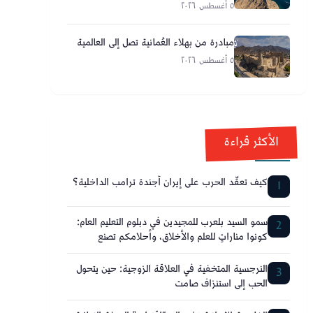
مضيق هرمز
٥ أغسطس ٢٠٢٦
مبادرة من بهلاء العُمانية تصل إلى العالمية
٥ أغسطس ٢٠٢٦
الأكثر قراءة
كيف تعقّد الحرب على إيران أجندة ترامب الداخلية؟
1
سمو السيد بلعرب للمجيدين في دبلوم التعليم العام:
2
كونوا مناراتٍ للعلم والأخلاق، وأحلامكم تصنع
مستقبل عُمان
النرجسية المتخفية في العلاقة الزوجية: حين يتحول
3
الحب إلى استنزاف صامت