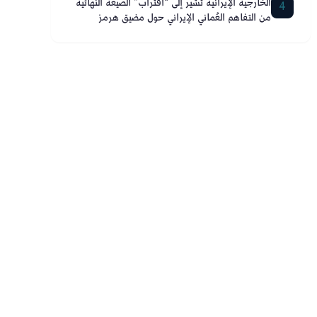
الخارجية الإيرانية تشير إلى “اقتراب” الصيغة النهائية
4
من التفاهم العُماني الإيراني حول مضيق هرمز