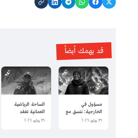
قد يهمك أيضاً
مسؤول في
الساحة الرياضية
الخارجية: ننسق مع
العمانية تفقد
الجهات الباكستانية
متسلقة الجبال
٣١ يوليو ٢٠٢٦
٣١ يوليو ٢٠٢٦
لنقل جثمان نظيرة
نظيرة الحارثية
الحارثية