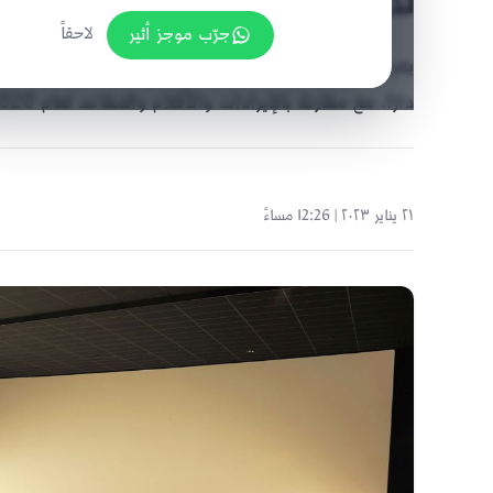
لدور السينما
جرّب موجز أثير
لاحقاً
دارًا، مع مقارنة بالإيرادات والأفلام والمقاعد لعام 2020م.
٢١ يناير ٢٠٢٣ | 12:26 مساءً