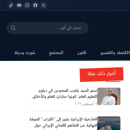
الاقتصاد والتفسير
قانون
المجتمع
شورى ودولة
أخبار ذات صلة
سمو السيد بلعرب للمجيدين في دبلوم
التعليم العام: كونوا مناراتٍ للعلم والأخلاق،
وأحلامكم تصنع مستقبل عُمان
٦ أغسطس ٢٠٢٦
الخارجية الإيرانية تشير إلى “اقتراب” الصيغة
النهائية من التفاهم العُماني الإيراني حول