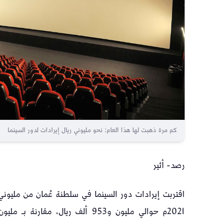
كم مرة ذهبت لها هذا العام: نحو مليوني ريال إيرادات لدور السينما
رصد- أثير
اقتربت إيرادات دور السينما في سلطنة عُمان من مليوني ر