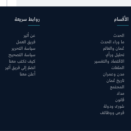
وأحلامكم تصنع
مستقبل عُمان
الأقسام
روابط سريعة
الحدث
عن أثير
ما وراء الحدث
فريق العمل
عُمان والعالم
سياسة التحرير
تحليل ورأي
سياسة التصحيح
الاقتصاد والتفسير
كيف تكتب معنا
الملفات
انضمّ إلى فريق أثير
مدن وعمران
أعلن معنا
تاريخ عُمان
المجتمع
مداد
قانون
شورى ودولة
فرص ووظائف