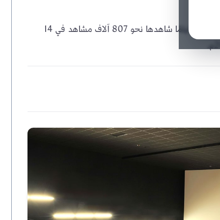
يعرض المركز الوطني للإحصاء والمعلومات بيانات 2021م: 470 فيلمًا شاهدها نحو 807 آلاف مشاهد في 14