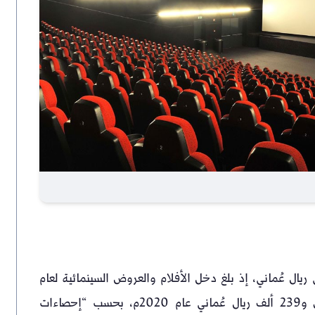
يال عُماني، إذ بلغ دخل الأفلام والعروض السينمائية لعام
2021م حوالي مليون و953 ألف ريال، مقارنة بـ مليون و239 ألف ريال عُماني عام 2020م، بحسب “إحصاءات