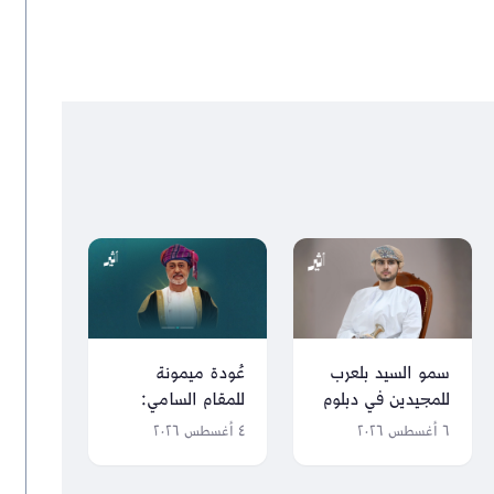
سمو السيد بلعرب
عُودة ميمونة
للمجيدين في دبلوم
للمقام السامي:
التعليم العام: كونوا
محطات شملها
٦ أغسطس ٢٠٢٦
٤ أغسطس ٢٠٢٦
مناراتٍ للعلم
سفر جلالة السلطان
والأخلاق،
منذ 28 يونيو