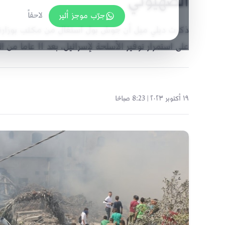
الصهيوني
جرّب موجز أثير
لاحقاً
ذكرت ديلي ميل أن جوش بول استقال من مكتب بوزارة ا
على استمرار توفير الأسلحة لإسرائيل، بعد 11 عاما من العمل.
١٩ أكتوبر ٢٠٢٣ | 8:23 صباحًا