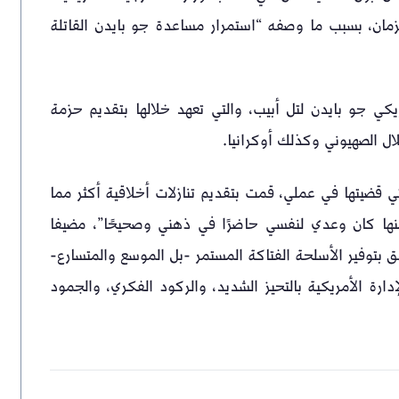
مان، بسبب ما وصفه “استمرار مساعدة جو بايدن القاتلة
يكي جو بايدن لتل أبيب، والتي تعهد خلالها بتقديم حزمة
الصحيفة كتب جوش بول: “خلال السنوات الـ 11 التي قضيتها في عملي، قمت بتقديم تنازلات أخلاقية أكثر مما
منها كان وعدي لنفسي حاضرًا في ذهني وصحيحًا”، مضيفا
علق بتوفير الأسلحة الفتاكة المستمر -بل الموسع والمتسارع-
ارة الأمريكية بالتحيز الشديد، والركود الفكري، والجمود