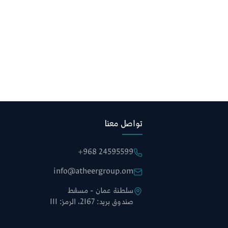
تواصل معنا
+968 24595599
info@atheergroup.om
سلطنة عمان - مسقط
صندوق بريد: 2167، الرمز: 111