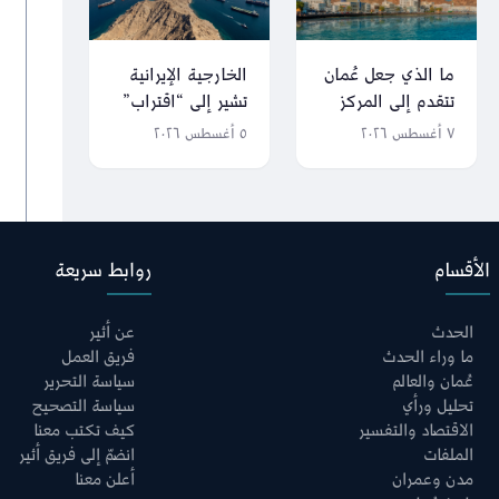
ما الذي جعل عُمان
الخارجية الإيرانية
تتقدم إلى المركز
تشير إلى “اقتراب”
الثالث عالميًا في
الصيغة النهائية من
٧ أغسطس ٢٠٢٦
٥ أغسطس ٢٠٢٦
جودة الحياة؟
التفاهم العُماني
الإيراني حول مضيق
هرمز
الأقسام
روابط سريعة
الحدث
عن أثير
ما وراء الحدث
فريق العمل
عُمان والعالم
سياسة التحرير
تحليل ورأي
سياسة التصحيح
الاقتصاد والتفسير
كيف تكتب معنا
الملفات
انضمّ إلى فريق أثير
مدن وعمران
أعلن معنا