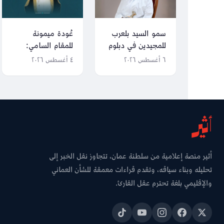
سمو السيد بلعرب
عُودة ميمونة
للمجيدين في دبلوم
للمقام السامي:
التعليم العام: كونوا
محطات شملها
٦ أغسطس ٢٠٢٦
٤ أغسطس ٢٠٢٦
مناراتٍ للعلم
سفر جلالة السلطان
والأخلاق،
منذ 28 يونيو
وأحلامكم تصنع
مستقبل عُمان
أثير منصة إعلامية من سلطنة عمان، تتجاوز نقل الخبر إلى
تحليله وبناء سياقه، وتقدم قراءات معمقة للشأن العماني
والإقليمي بلغة تحترم عقل القارئ.