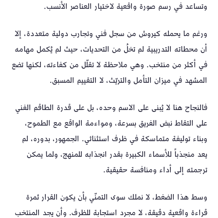
وتساعد في رسم صورة واقعية لاختيار العناصر الأنسب.
ورغم ما يحمله كيروش من سجل فني وتجارب دولية متعددة، إلا
أن محطاته التدريبية لم تخلُ من التحديات، حيث لم يُكمل مهامه
في أكثر من منتخب. وهي ملاحظة لا تقلّل من كفاءته، لكنها تضع
المشهد في ميزان التأمل والتريّث، لا التقييم المسبق.
فالنجاح هنا لا يُبنى على الاسم وحده، بل على قدرة الطاقم الفني
على التقاط نبض الفريق بسرعة، ومواءمة الواقع مع الطموح،
وبناء توليفة متماسكة في ظرف استثنائي. الجمهور، بدوره، لم
يعد منجذباً للأسماء الكبيرة بقدر انجذابه للمنهج، ولما يمكن
ترجمته إلى أداء ومنافسة حقيقية.
وسط هذا الضغط، لا نملك سوى التمنّي بأن يكون القرار ثمرة
قراءة واقعية دقيقة، لا مجرد استجابة للظرف. وأن يجد المنتخب