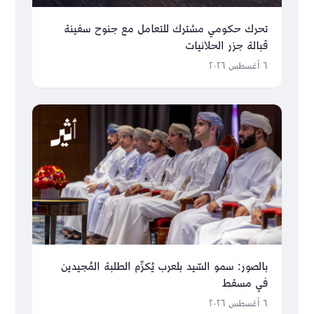
تحرك حكومي مشترك للتعامل مع جنوح سفينة
قبالة جزر الحلانيات
٦ أغسطس ٢٠٢٦
بالصور: سمو السّيد بلعرب يُكرِّم الطلبة المُجيدين
في مسقط
٦ أغسطس ٢٠٢٦