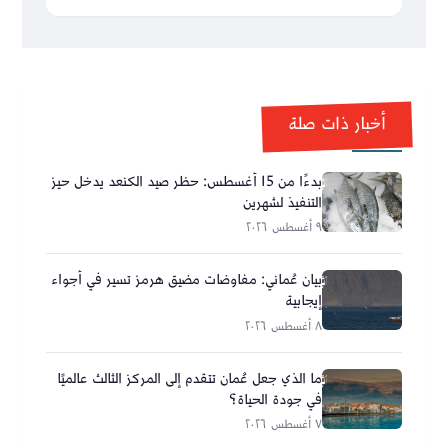
أخبار ذات صلة
بدءًا من 15 أغسطس: حظر صيد الكنعد يدخل حيز
التنفيذ لشهرين
٩ أغسطس ٢٠٢٦
بيان عُماني: مفاوضات مضيق هرمز تسير في أجواء
إيجابية
٨ أغسطس ٢٠٢٦
ما الذي جعل عُمان تتقدم إلى المركز الثالث عالميًا
في جودة الحياة؟
٧ أغسطس ٢٠٢٦