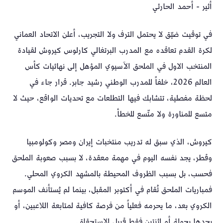
أثير - أحمد الحارثي
في توقيت ضيّق لا يحتمل الترف ولا التجريب، أعلن الاتحاد العماني
لكرة القدم تعاقده مع المدرب البرتغالي كارلوس كيروش لقيادة
المنتخب الاول في الملحق الآسيوي المؤهل إلى نهائيات كأس
العالم 2026، خلفاً للمدرب الوطني رشيد جابر. قرار جاء في
لحظة مفصلية، تتشابك فيها التطلعات مع تحديات الواقع، حيث لا
متسع للمناورة ولا متّسع للخطأ.
كيروش، الذي سبق له تدريب منتخبات إيران ومصر وكولومبيا
وقطر، يجد نفسه اليوم في مهمة معقدة، لا بسبب صعوبة الملحق
فحسب، بل بسبب الظروف المحيطة بالمشهد الكروي المحلي.
فمباريات الملحق تُقام في أكتوبر المقبل، بينما لم يُستأنف الموسم
الكروي بعد، ما يحرمه فعلياً من فرصة كافية لمتابعة اللاعبين، أو
يحدها بجولة أو اثنتين فقط قبيل الاستحقاق.