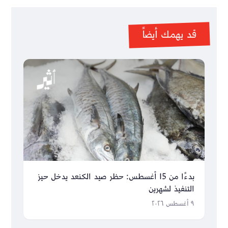
قد يهمك أيضاً
بدءًا من 15 أغسطس: حظر صيد الكنعد يدخل حيز
التنفيذ لشهرين
٩ أغسطس ٢٠٢٦