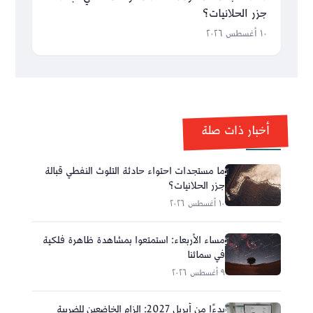
جزر الحلانيات؟
١٠ أغسطس ٢٠٢٦
أخبار ذات صلة
ما مستجدات احتواء حادثة التلوث النفطي قبالة
جزر الحلانيات؟
١٠ أغسطس ٢٠٢٦
مساء الأربعاء: استمتعوا بمشاهدة ظاهرة فلكية
في سمائنا
٩ أغسطس ٢٠٢٦
بدءًا من أبريل 2027: إلزام الخاضعين للضريبة