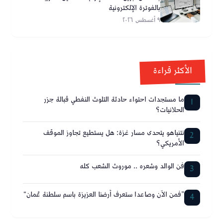
بالفوترة الإلكترونية
٩ أغسطس ٢٠٢٦
الأكثر قراءة
ما مستجدات احتواء حادثة التلوث النفطي قبالة جزر
1
الحلانيات؟
نتنياهو يتحدى مسار غزة: هل يستطيع تجاوز الموقف
2
الأمريكي؟
فن الوالد وشعره .. موروث الشعب كله
3
”فمن الآن وصاعدا ستعرف أرضنا العزيزة باسم سلطنة عُمان“
4