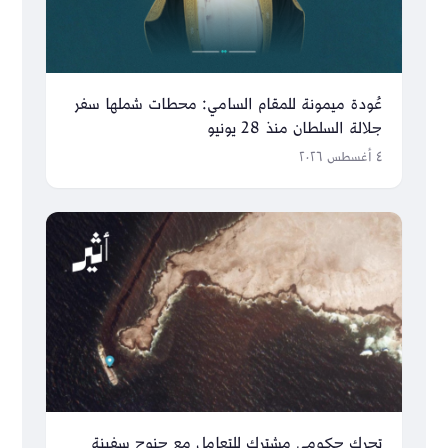
عُودة ميمونة للمقام السامي: محطات شملها سفر
جلالة السلطان منذ 28 يونيو
٤ أغسطس ٢٠٢٦
تحرك حكومي مشترك للتعامل مع جنوح سفينة