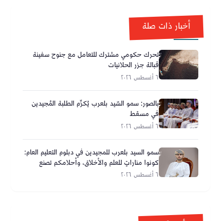
أخبار ذات صلة
تحرك حكومي مشترك للتعامل مع جنوح سفينة
قبالة جزر الحلانيات
٦ أغسطس ٢٠٢٦
بالصور: سمو السّيد بلعرب يُكرِّم الطلبة المُجيدين
في مسقط
٦ أغسطس ٢٠٢٦
سمو السيد بلعرب للمجيدين في دبلوم التعليم العام:
كونوا مناراتٍ للعلم والأخلاق، وأحلامكم تصنع
مستقبل عُمان
٦ أغسطس ٢٠٢٦