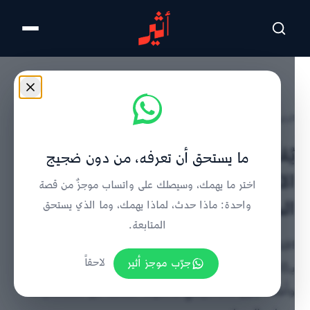
تخطى للمحتوى الرئيسي
الرئيسية
/
تفاصيل الخبر
يُقلّص فترات الانتظار ويُحسّن سرعة
ما يستحق أن تعرفه، من دون ضجيج
الاستجابة: الأربعاء افتتاح مستشفى
اختر ما يهمك، وسيصلك على واتساب موجزٌ من قصة
السويق المرجعي
واحدة: ماذا حدث، لماذا يهمك، وما الذي يستحق
المتابعة.
افتتاح مستشفى السويق المرجعي الأربعاء بشمال الباطنة
جرّب موجز أثير
لاحقاً
بـ300 سرير ووحدات عناية مركزة وطوارئ متقدمة
وأشعة رنين مغناطيسي لتخفيف الضغط عن مستشفيات