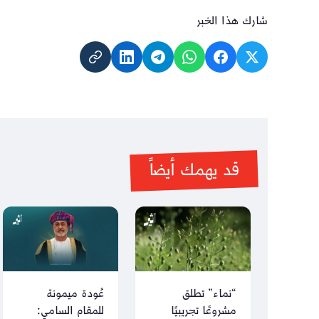
شارك هذا الخبر
قد يهمك أيضاً
“نماء” تطلق
عُودة ميمونة
مشروعًا تجريبيًا
للمقام السامي: