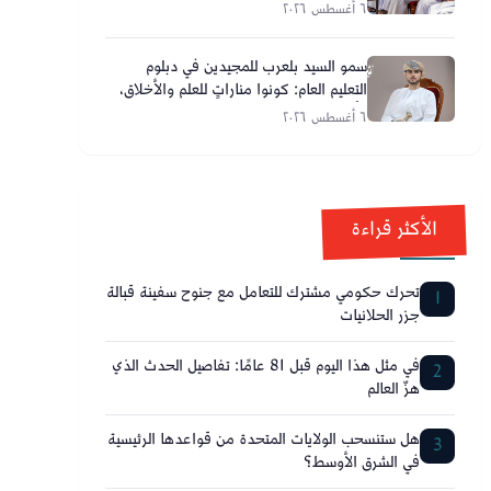
٦ أغسطس ٢٠٢٦
سمو السيد بلعرب للمجيدين في دبلوم
التعليم العام: كونوا مناراتٍ للعلم والأخلاق،
وأحلامكم تصنع مستقبل عُمان
٦ أغسطس ٢٠٢٦
الأكثر قراءة
تحرك حكومي مشترك للتعامل مع جنوح سفينة قبالة
1
جزر الحلانيات
في مثل هذا اليوم قبل 81 عامًا: تفاصيل الحدث الذي
2
هزّ العالم
هل ستنسحب الولايات المتحدة من قواعدها الرئيسية
3
في الشرق الأوسط؟