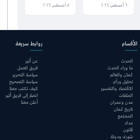
جنوح سفينة قبالة
العالمية
٦ أغسطس ٢٠٢٦
٥ أغسطس ٢٠٢٦
جزر الحلانيات
الأقسام
روابط سريعة
الحدث
عن أثير
ما وراء الحدث
فريق العمل
عُمان والعالم
سياسة التحرير
تحليل ورأي
سياسة التصحيح
الاقتصاد والتفسير
كيف تكتب معنا
الملفات
انضمّ إلى فريق أثير
مدن وعمران
أعلن معنا
تاريخ عُمان
المجتمع
مداد
قانون
شورى ودولة