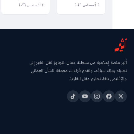
لزراعة الكاميلينا
محطات شملها
٢ أغسطس ٢٠٢٦
٤ أغسطس ٢٠٢٦
لإنتاج الوقود
سفر جلالة السلطان
الحيوي
منذ 28 يونيو
أثير منصة إعلامية من سلطنة عمان، تتجاوز نقل الخبر إلى
تحليله وبناء سياقه، وتقدم قراءات معمقة للشأن العماني
والإقليمي بلغة تحترم عقل القارئ.