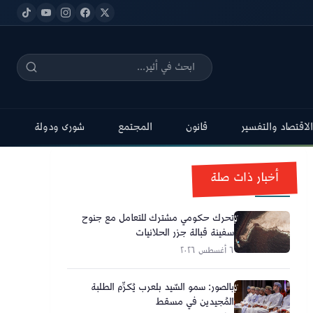
الاقتصاد والتفسير
قانون
المجتمع
شورى ودولة
أخبار ذات صلة
تحرك حكومي مشترك للتعامل مع جنوح
سفينة قبالة جزر الحلانيات
٦ أغسطس ٢٠٢٦
بالصور: سمو السّيد بلعرب يُكرِّم الطلبة
المُجيدين في مسقط