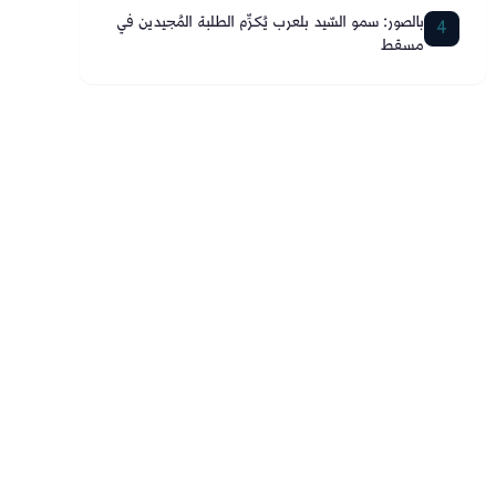
بالصور: سمو السّيد بلعرب يُكرِّم الطلبة المُجيدين في
4
مسقط