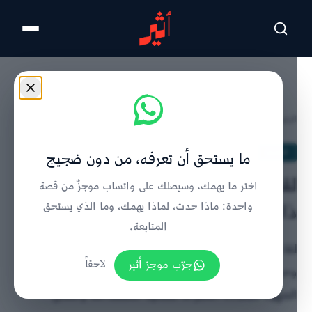
تخطى للمحتوى الرئيسي
الرئيسية
/
الحدث
/
تفاصيل الخبر
الحدث
ما يستحق أن تعرفه، من دون ضجيج
لقاء عُماني أممي لبحث المبادرات
اختر ما يهمك، وسيصلك على واتساب موجزٌ من قصة
ذات الأثر المستدام
واحدة: ماذا حدث، لماذا يهمك، وما الذي يستحق
المتابعة.
لقاء وكيل وزارة الخارجية للشؤون السياسية مع مديرة
جرّب موجز أثير
لاحقاً
وحدة التبرعات في اليونيسف لبحث دور عُمان في دعم
الجهود متعددة الأطراف للتنمية المستدامة والعمل