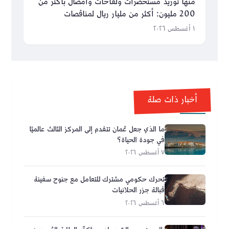
منها توريد مستحضرات ولقاحات وأمصال بأكثر من
200 مليون: أكثر من مليار ريال لمناقصات
مطروحة ومُسندة
١ أغسطس ٢٠٢٦
أخبار ذات صلة
ما الذي جعل عُمان تتقدم إلى المركز الثالث عالميًا
في جودة الحياة؟
٧ أغسطس ٢٠٢٦
تحرك حكومي مشترك للتعامل مع جنوح سفينة
قبالة جزر الحلانيات
٦ أغسطس ٢٠٢٦