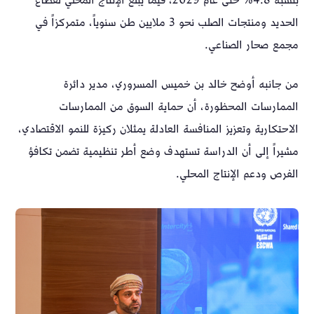
بنسبة 4.8% حتى عام 2029، فيما يبلغ الإنتاج المحلي لقطاع
الحديد ومنتجات الصلب نحو 3 ملايين طن سنوياً، متمركزاً في
مجمع صحار الصناعي.
من جانبه أوضح خالد بن خميس المسروري، مدير دائرة
الممارسات المحظورة، أن حماية السوق من الممارسات
الاحتكارية وتعزيز المنافسة العادلة يمثلان ركيزة للنمو الاقتصادي،
مشيراً إلى أن الدراسة تستهدف وضع أطر تنظيمية تضمن تكافؤ
الفرص ودعم الإنتاج المحلي.