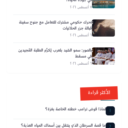
في جودة الحياة؟
٧ أغسطس ٢٠٢٦
تحرك حكومي مشترك للتعامل مع جنوح سفينة
قبالة جزر الحلانيات
٦ أغسطس ٢٠٢٦
بالصور: سمو السّيد بلعرب يُكرِّم الطلبة المُجيدين
في مسقط
٦ أغسطس ٢٠٢٦
الأكثر قراءة
لماذا قوض ترامب خطته الخاصة بغزة؟
1
ما قصة السرطان الذي ينتقل بين أسماك المياه العذبة؟
2