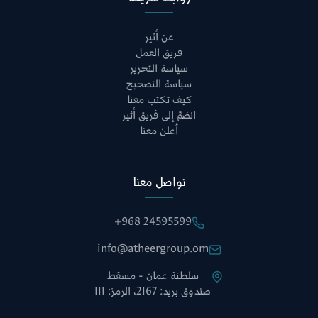
عن أثير
فريق العمل
سياسة التحرير
سياسة التصحيح
كيف تكتب معنا
انضمّ إلى فريق أثير
أعلن معنا
تواصل معنا
+968 24595599
info@atheergroup.om
سلطنة عمان - مسقط
صندوق بريد: 2167، الرمز: 111