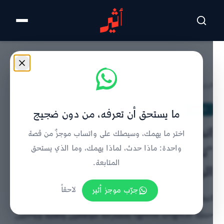
تخطى للمحتوى الرئيسي
الرئيسية
/
الحدث
/
تفاصيل الخبر
الحدث
ما يستحق أن تعرفه، من دون ضجيج
انطلاق النسخة الثانية من هاكاثون
اختر ما يهمك، وسيصلك على واتساب موجزٌ من قصة
“تنمية نفط عمان” لتعزيز الابتكار
واحدة: ماذا حدث، لماذا يهمك، وما الذي يستحق
المتابعة.
الرقمي والتنمية الوطنية
جرّب موجز أثير
لاحقاً
انطلاق النسخة الثانية من هاكاثون تنمية نفط عمان ضمن
حملة Ignite Digital بمشاركة موظفين وطلبة وباحثين