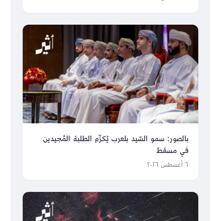
بالصور: سمو السّيد بلعرب يُكرِّم الطلبة المُجيدين
في مسقط
٦ أغسطس ٢٠٢٦