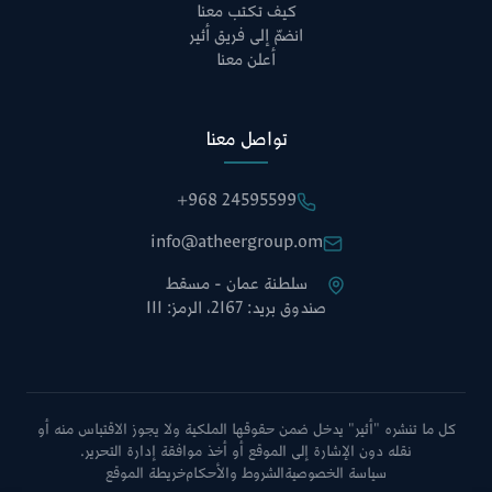
كيف تكتب معنا
انضمّ إلى فريق أثير
أعلن معنا
تواصل معنا
+968 24595599
info@atheergroup.om
سلطنة عمان - مسقط
صندوق بريد: 2167، الرمز: 111
كل ما تنشره "أثير" يدخل ضمن حقوقها الملكية ولا يجوز الاقتباس منه أو
نقله دون الإشارة إلى الموقع أو أخذ موافقة إدارة التحرير.
سياسة الخصوصية
الشروط والأحكام
خريطة الموقع