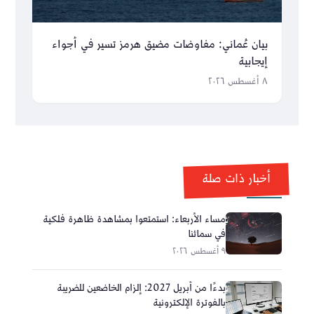
بيان عُماني: مفاوضات مضيق هرمز تسير في أجواء
إيجابية
٨ أغسطس ٢٠٢٦
أخبار ذات صلة
مساء الأربعاء: استمتعوا بمشاهدة ظاهرة فلكية
في سمائنا
٩ أغسطس ٢٠٢٦
بدءًا من أبريل 2027: إلزام الخاضعين للضريبة
بالفوترة الإلكترونية