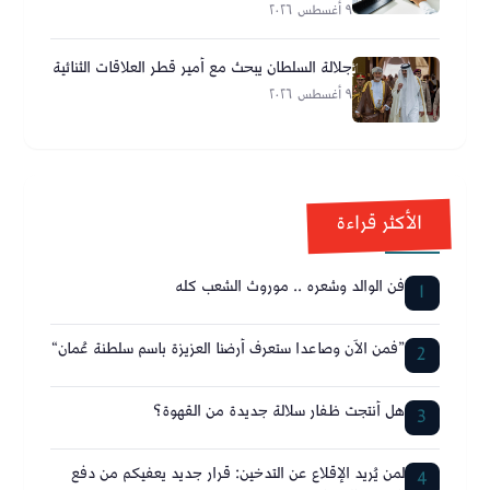
٩ أغسطس ٢٠٢٦
جلالة السلطان يبحث مع أمير قطر العلاقات الثنائية
٩ أغسطس ٢٠٢٦
الأكثر قراءة
فن الوالد وشعره .. موروث الشعب كله
1
”فمن الآن وصاعدا ستعرف أرضنا العزيزة باسم سلطنة عُمان“
2
هل أنتجت ظفار سلالة جديدة من القهوة؟
3
لمن يُريد الإقلاع عن التدخين: قرار جديد يعفيكم من دفع
4