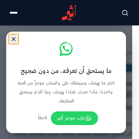
تخطى للمحتوى الرئيسي
الرئيسية
/
الحدث
/
تفاصيل الخبر
الحدث
ما يستحق أن تعرفه، من دون ضجيج
سلطنة عمان لمجلس الأمن: عالجوا
اختر ما يهمك، وسيصلك على واتساب موجزٌ من قصة
الأزمات من جذورها حتى لا تعود
واحدة: ماذا حدث، لماذا يهمك، وما الذي يستحق
المتابعة.
بشكل مختلف
جرّب موجز أثير
لاحقاً
سلطنة عمان تؤكد في مجلس الأمن أن السلام المستدام
في الشرق الأوسط يتطلب معالجة جذور النزاعات وحلولًا