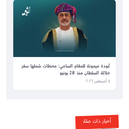
عُودة ميمونة للمقام السامي: محطات شملها سفر
جلالة السلطان منذ 28 يونيو
٤ أغسطس ٢٠٢٦
أخبار ذات صلة