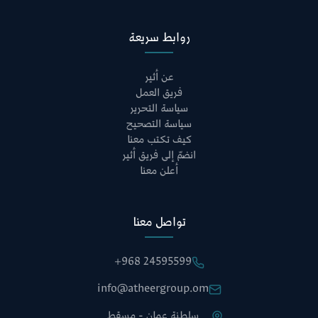
روابط سريعة
عن أثير
فريق العمل
سياسة التحرير
سياسة التصحيح
كيف تكتب معنا
انضمّ إلى فريق أثير
أعلن معنا
تواصل معنا
+968 24595599
info@atheergroup.om
سلطنة عمان - مسقط