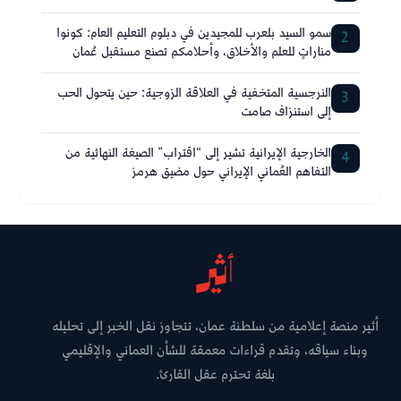
سمو السيد بلعرب للمجيدين في دبلوم التعليم العام: كونوا
2
مناراتٍ للعلم والأخلاق، وأحلامكم تصنع مستقبل عُمان
النرجسية المتخفية في العلاقة الزوجية: حين يتحول الحب
3
إلى استنزاف صامت
الخارجية الإيرانية تشير إلى “اقتراب” الصيغة النهائية من
4
التفاهم العُماني الإيراني حول مضيق هرمز
أثير منصة إعلامية من سلطنة عمان، تتجاوز نقل الخبر إلى تحليله
وبناء سياقه، وتقدم قراءات معمقة للشأن العماني والإقليمي
بلغة تحترم عقل القارئ.