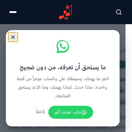
تخطى للمحتوى الرئيسي
الرئيسية
/
الحدث
/
تفاصيل الخبر
الحدث
ما يستحق أن تعرفه، من دون ضجيج
ستُحوّل إلى “اقتصاد بنفسجي”: العين
اختر ما يهمك، وسيصلك على واتساب موجزٌ من قصة
على استثمار الحارات القديمة في
واحدة: ماذا حدث، لماذا يهمك، وما الذي يستحق
المتابعة.
شمال الشرقية
جرّب موجز أثير
لاحقاً
شمال الشرقية تطور حارات العقير والمنزفة والقناطر
وأسواق المضيرب والمسيلة والواصل، وتشكل شركة أهلية