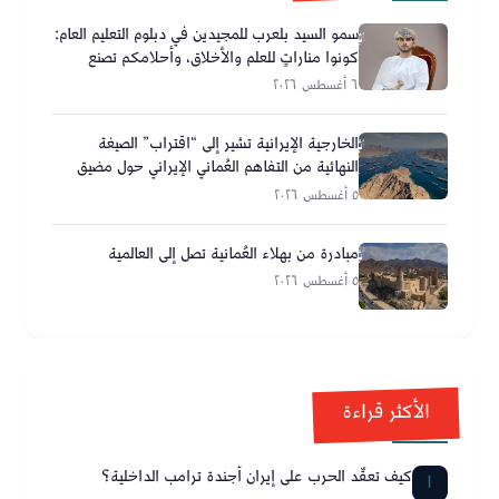
سمو السيد بلعرب للمجيدين في دبلوم التعليم العام:
كونوا مناراتٍ للعلم والأخلاق، وأحلامكم تصنع
مستقبل عُمان
٦ أغسطس ٢٠٢٦
الخارجية الإيرانية تشير إلى “اقتراب” الصيغة
النهائية من التفاهم العُماني الإيراني حول مضيق
هرمز
٥ أغسطس ٢٠٢٦
مبادرة من بهلاء العُمانية تصل إلى العالمية
٥ أغسطس ٢٠٢٦
الأكثر قراءة
كيف تعقّد الحرب على إيران أجندة ترامب الداخلية؟
1