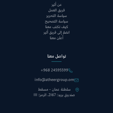
عن أثير
فريق العمل
سياسة التحرير
سياسة التصحيح
كيف تكتب معنا
انضمّ إلى فريق أثير
أعلن معنا
تواصل معنا
+968 24595599
info@atheergroup.om
سلطنة عمان - مسقط
صندوق بريد: 2167، الرمز: 111