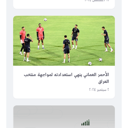
١١ أغسطس ٢٠٢٤
الأحمر العماني ينهي استعدادته لمواجهة منتخب
العراق
٢ سبتمبر ٢٠٢٤