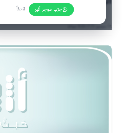
اليوم؟!
جرّب موجز أثير
لاحقاً
٢٨ سبتمبر ٢٠٢١ | 9:01 صباحًا