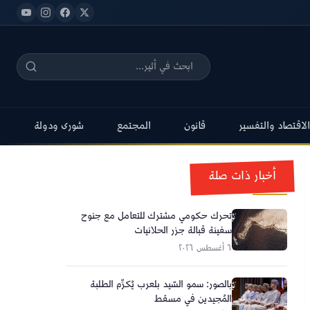
الاقتصاد والتفسير
قانون
المجتمع
شورى ودولة
أخبار ذات صلة
تحرك حكومي مشترك للتعامل مع جنوح
سفينة قبالة جزر الحلانيات
٦ أغسطس ٢٠٢٦
بالصور: سمو السّيد بلعرب يُكرِّم الطلبة
المُجيدين في مسقط