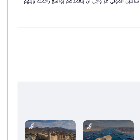
، سائلين المولى عز وجل أن يتغمدهم بواسع رحمته ويلهم