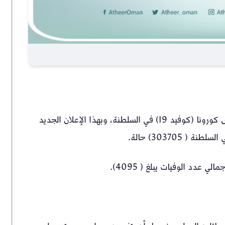
أعلنت وزارة الصحة عن تسجيل ( 32) إصابة بمرض فيروس كورونا (كوفيد 19) في السلطنة، وبهذا الإعلان الجديد
 303705) حالة.
عدد الوفيات يبلغ ( 4095).