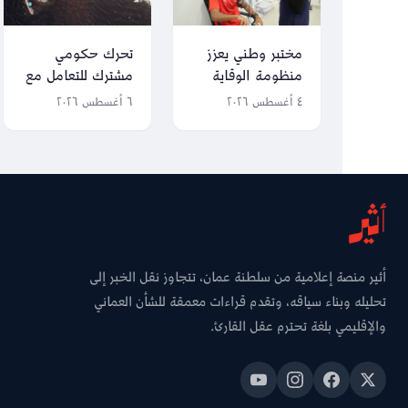
مختبر وطني يعزز
تحرك حكومي
منظومة الوقاية
مشترك للتعامل مع
للرياضيين
جنوح سفينة قبالة
٤ أغسطس ٢٠٢٦
٦ أغسطس ٢٠٢٦
جزر الحلانيات
أثير منصة إعلامية من سلطنة عمان، تتجاوز نقل الخبر إلى
تحليله وبناء سياقه، وتقدم قراءات معمقة للشأن العماني
والإقليمي بلغة تحترم عقل القارئ.