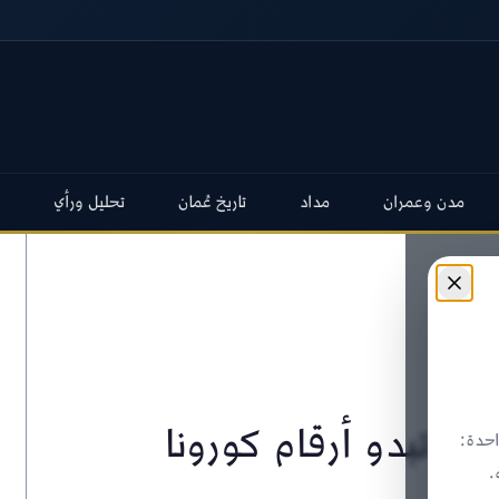
مدن وعمران
مداد
تاريخ عُمان
تحليل ورأي
يف تبدو أرقام كورونا
حدة:
.