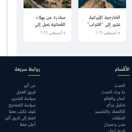
الخارجية الإيرانية
مبادرة من بهلاء
تشير إلى “اقتراب”
العُمانية تصل إلى
الصيغة النهائية من
العالمية
٥ أغسطس ٢٠٢٦
٥ أغسطس ٢٠٢٦
التفاهم العُماني
الإيراني حول مضيق
هرمز
الأقسام
روابط سريعة
الحدث
عن أثير
ما وراء الحدث
فريق العمل
عُمان والعالم
سياسة التحرير
تحليل ورأي
سياسة التصحيح
الاقتصاد والتفسير
كيف تكتب معنا
الملفات
انضمّ إلى فريق أثير
مدن وعمران
أعلن معنا
تاريخ عُمان