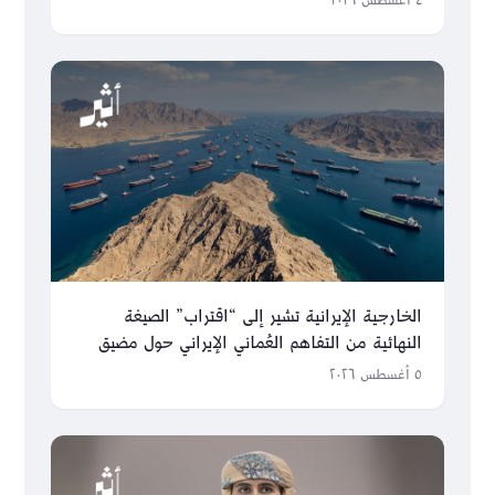
٤ أغسطس ٢٠٢٦
الخارجية الإيرانية تشير إلى “اقتراب” الصيغة
النهائية من التفاهم العُماني الإيراني حول مضيق
هرمز
٥ أغسطس ٢٠٢٦