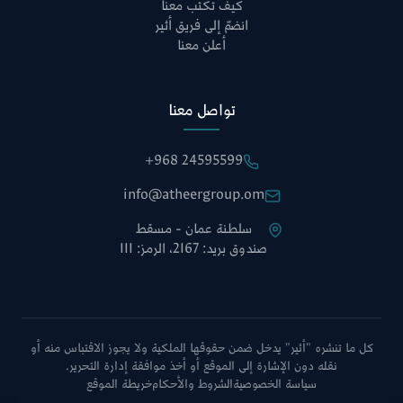
كيف تكتب معنا
انضمّ إلى فريق أثير
أعلن معنا
تواصل معنا
+968 24595599
info@atheergroup.om
سلطنة عمان - مسقط
صندوق بريد: 2167، الرمز: 111
كل ما تنشره "أثير" يدخل ضمن حقوقها الملكية ولا يجوز الاقتباس منه أو
نقله دون الإشارة إلى الموقع أو أخذ موافقة إدارة التحرير.
سياسة الخصوصية
الشروط والأحكام
خريطة الموقع