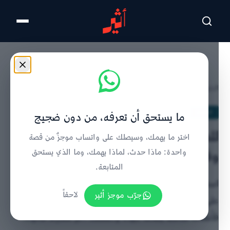
تخطى للمحتوى الرئيسي
الرئيسية
/
الحدث
/
تفاصيل الخبر
الحدث
ما يستحق أن تعرفه، من دون ضجيج
للمرة الثانية، انهيار أتربة يؤدي إلى
اختر ما يهمك، وسيصلك على واتساب موجزٌ من قصة
وفاة وإصابة
واحدة: ماذا حدث، لماذا يهمك، وما الذي يستحق
المتابعة.
استجابت فرق الإنقاذ بشمال الشرقية لحادث انهيار أتربة
جرّب موجز أثير
لاحقاً
على عاملين آسيويين خلال حفر بئر في المنترب ببدية؛
فأنقذت شخصا بصحة جيدة وانتشلت آخر مفارقا للحياة.