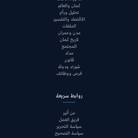
عُمان والعالم
تحليل ورأي
الاقتصاد والتفسير
الملفات
مدن وعمران
تاريخ عُمان
المجتمع
مداد
قانون
شورى ودولة
فرص ووظائف
روابط سريعة
عن أثير
فريق العمل
سياسة التحرير
سياسة التصحيح