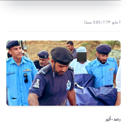
٢ مايو ٢٠٢٣ | 3:03 مساءً
رصد-أثير