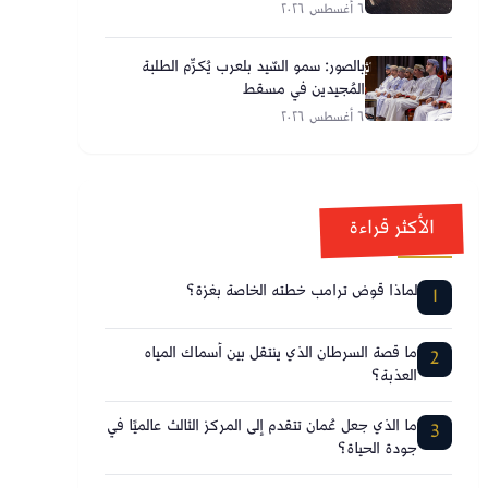
٦ أغسطس ٢٠٢٦
بالصور: سمو السّيد بلعرب يُكرِّم الطلبة
المُجيدين في مسقط
٦ أغسطس ٢٠٢٦
الأكثر قراءة
لماذا قوض ترامب خطته الخاصة بغزة؟
1
ما قصة السرطان الذي ينتقل بين أسماك المياه
2
العذبة؟
ما الذي جعل عُمان تتقدم إلى المركز الثالث عالميًا في
3
جودة الحياة؟