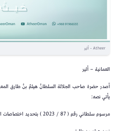
Atheer - أثير
العمانية – أثير
أصدر حضرة صاحب الجلالة السلطانُ هيثمُ بنُ طارق المعظّ
يأتي نصه:
مرسوم سلطاني رقم ( 87 / 2023 ) بتحديد اختصاصات الأمانة العامة للاحتفالات الوطنية، واعتماد هيكلها التنظيمي