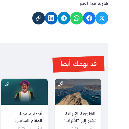
شارك هذا الخبر
قد يهمك أيضاً
الخارجية الإيرانية
عُودة ميمونة
تشير إلى “اقتراب”
للمقام السامي:
الصيغة النهائية من
محطات شملها