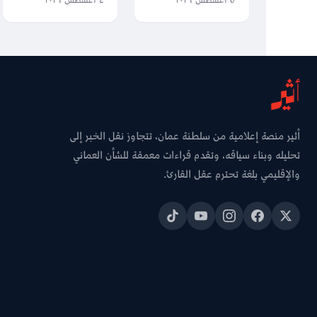
٥ أغسطس ٢٠٢٦
٤ أغسطس ٢٠٢٦
التفاهم العُماني
سفر جلالة السلطان
الإيراني حول مضيق
منذ 28 يونيو
هرمز
أثير منصة إعلامية من سلطنة عمان، تتجاوز نقل الخبر إلى
تحليله وبناء سياقه، وتقدم قراءات معمقة للشأن العماني
والإقليمي بلغة تحترم عقل القارئ.