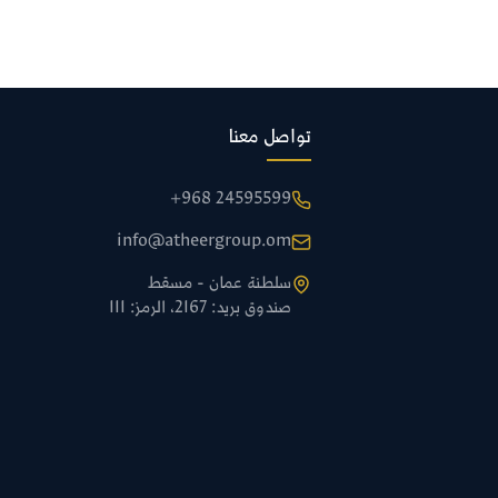
تواصل معنا
+968 24595599
info@atheergroup.om
سلطنة عمان - مسقط
صندوق بريد: 2167، الرمز: 111