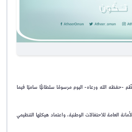
م -حفظه الله ورعاه- اليوم مرسومًا سلطانيًّا ساميًا فيما