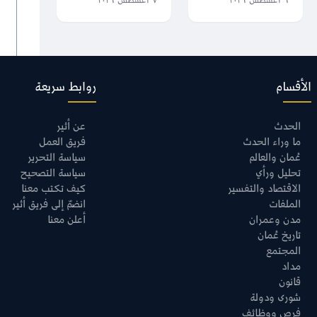
٦ أغسطس ٢٠٢٦
٧ أغسطس ٢٠٢٦
مناراتٍ للعلم
جودة الحياة؟
والأخلاق،
وأحلامكم تصنع
مستقبل عُمان
الأقسام
روابط سريعة
الحدث
عن أثير
ما وراء الحدث
فريق العمل
عُمان والعالم
سياسة التحرير
تحليل ورأي
سياسة التصحيح
الاقتصاد والتفسير
كيف تكتب معنا
الملفات
انضمّ إلى فريق أثير
مدن وعمران
أعلن معنا
تاريخ عُمان
المجتمع
مداد
قانون
شورى ودولة
فرص ووظائف