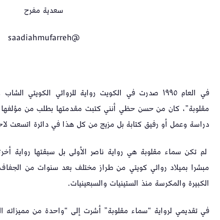
سعدية مفرح
@saadiahmufarreh
في العام ١٩٩٥ صدرت في الكويت رواية للروائي الكويتي ال
مقلوبة”، كان من حسن حظي أنني كتبت مقدمتها بطلب من مؤلفها ا
دراسة وعمل أو رفيق كتابة بل مزيج من كل هذا في دائرة اتسعت لاحقا
لم تكن سماء مقلوبة هي رواية ناصر الأولى بل سبقتها رواية أخرى
مبشرا بميلاد روائي كويتي من طراز مختلف بعد سنوات من الجفاف ال
الكبيرة والمكرسة منذ الستينيات والسبعينيات.
في تقديمي لرواية “سماء مقلوبة” أشرت إلى “واحدة من مميزاته الك