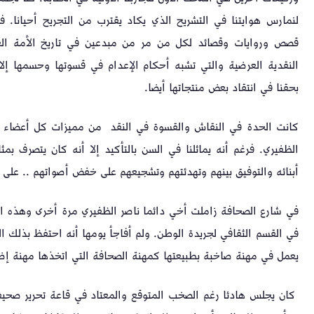
لنمارس هوايتنا في التشريح الذي يكاد يقترب من التجريح أحيانا. 
قصص وروايات وقصائد لكل من مر من مبدعين في تاريخ الأمة العرب
النقدية العرضية والتي تشبه أحكام الإعدام في قسوتها وحسمها إلا
بحقنا في انتقاد بعض منتجاتها أيضا.
كانت الحدة في النقاش والقسوة في النقد من مميزات كل أعضاء ا
الظفيري. فرغم أنه يماثلنا في السن بالتأكيد إلا أنه كان يتصرف بمث
أبنائه والتوفيق بينهم وتهدئتهم وتشجيعهم على خفض أصواتهم .. على ا
في شارع الصحافة زاملت أخي دائما ناصر الظفيري مرة أخرى وهذه ال
في القسم الثقافي لجريدة الوطن. ولم أفاجأ يومها أنه احتفظ بذلك ا
يعمل في مهنة صاخبة بطبيعتها كمهنة الصحافة التي اتخذها مهنة إض
كان يجلس هادئا رغم الصخب المتوقع والمعتاد في قاعة تحرير صحيفة