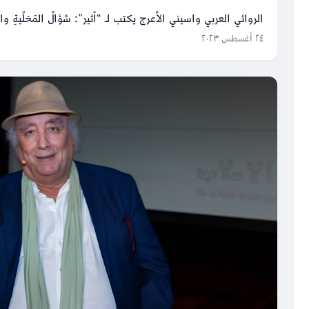
الروائي العربي واسيني الأعرج يكتب لـ “أثير”: سُؤالُ المَحَلِّيةِ والعَالَم
٢٤ أغسطس ٢٠٢٣