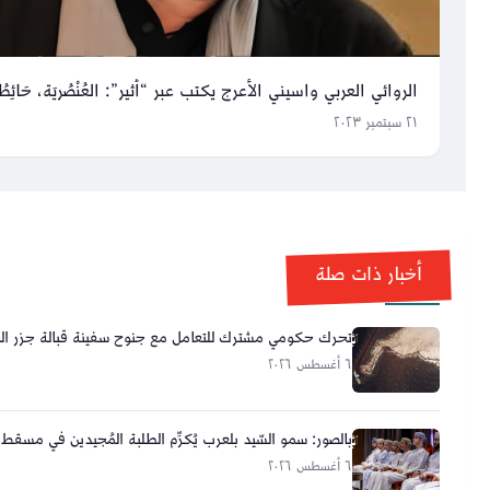
الروائي العربي واسيني الأعرج يكتب عبر “أثير”: العُنْصُريَة، حَائِطُ ال
٢١ سبتمبر ٢٠٢٣
أخبار ذات صلة
تحرك حكومي مشترك للتعامل مع جنوح سفينة قبالة جزر الح
٦ أغسطس ٢٠٢٦
بالصور: سمو السّيد بلعرب يُكرِّم الطلبة المُجيدين في مسقط
٦ أغسطس ٢٠٢٦