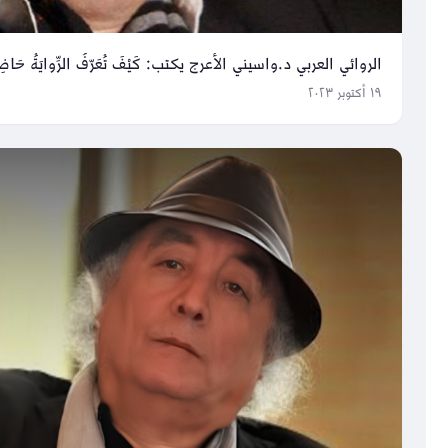
الروائي العربي د.واسيني الأعرج يكتب: كَيْفَ تُعَرّفُ الرِّوايَةُ حَاضِرن
١٩ أكتوبر ٢٠٢٣