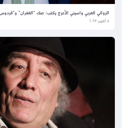
الروائي العربي واسيني الأعرج يكتب: صك “الغفران” و”فردوس”
٥ أكتوبر ٢٠٢٣