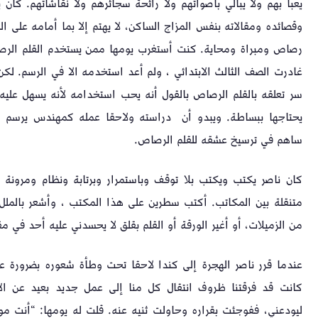
يعبأ بهم ولا يبالي بأصواتهم ولا رائحة سجائرهم ولا نقاشاتهم. كا
وقصائده ومقالاته بنفس المزاج الساكن، لا يهتم إلا بما أمامه على ا
رصاص ومبراة ومحاية. كنت أستغرب يومها ممن يستخدم القلم الرصاص
غادرت الصف الثالث الابتدائي ، ولم أعد استخدمه الا في الرسم. لك
سر تعلقه بالقلم الرصاص بالقول أنه يحب استخدامه لأنه يسهل عليه
يحتاجها ببساطة. ويبدو أن دراسته ولاحقا عمله كمهندس يرسم ك
ساهم في ترسيخ عشقه للقلم الرصاص.
كان ناصر يكتب ويكتب بلا توقف وباستمرار وبرتابة ونظام ومرونة
متنقلة بين المكاتب. أكتب سطرين على هذا المكتب ، وأشعر بالملل 
من الزميلات، أو أغير الورقة أو القلم بقلق لا يحسدني عليه أحد في مقا
عندما قرر ناصر الهجرة إلى كندا لاحقا تحت وطأة شعوره بضرورة عم
كانت قد فرقتنا ظروف انتقال كل منا إلى عمل جديد بعيد عن الآ
ليودعني، ففوجئت بقراره وحاولت ثنيه عنه. قلت له يومها: “أنت مو