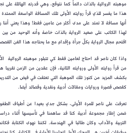
موهبته الروائية بالذات دائماً كما نتوقع، وهي قدرته الهائلة على
هذا ما يفسر للذي قرأ روايته الأولى تلك المسافة الواسعة الممتدة بين
أنها مسافة لا تمتد على مدى أكثر من عامين فقط! وهذا يعني أننا ربم
لهذا الكاتب على صعيد الرواية بالذات خاصة وأنه الوحيد من بين ك
اقتحم مجال الرواية بكلّ جرأة وإقدام مع ما يحتاجه هذا الفن القص
واذا كان ناصر قد احتاج لعامين فقط كي تتبلور موهبته الروائية ا
من قرأ روايته الأولى وروايته الثانية، فإن عقدين من الزمن تقريبا هم
بكشف المزيد من كنوز تلك الموهبة التي تعتقت في فيض من التدريب
كقصص قصيرة وروايات ومقالات أدبية ونقدية وقصائد أيضا.
تعرفت على ناصر للمرة الأولى، بشكل جدي بعيدا عن أطياف الطف
ضمن إطار مجموعة أدبية كنا قد ساهمنا في تأسيسها أثناء دراس
التربية والآداب وكان طالبا في الهندسة. لكننا نهوى الكتابة فكا
ورفيقات آخرين هي المحك الأول لتجاربنا الأولية في الكتابة. كنا نج