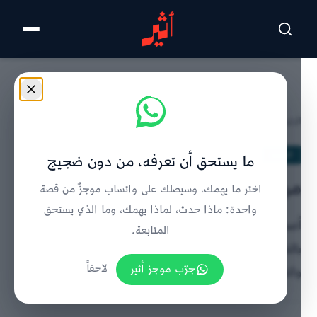
تخطى للمحتوى الرئيسي
الرئيسية
/
الحدث
/
تفاصيل الخبر
الحدث
ما يستحق أن تعرفه، من دون ضجيج
مرسومان سلطانيان ساميان
اختر ما يهمك، وسيصلك على واتساب موجزٌ من قصة
واحدة: ماذا حدث، لماذا يهمك، وما الذي يستحق
أصدر جلالة السلطان هيثم بن طارق مرسومين سلطانيين
المتابعة.
بالتصديق على اتفاقية الإعفاء من التأشيرة مع إسبانيا
جرّب موجز أثير
لاحقاً
واتفاقية الخدمات الجوية مع ساحل العاج