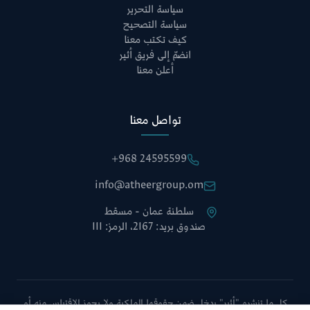
سياسة التحرير
سياسة التصحيح
كيف تكتب معنا
انضمّ إلى فريق أثير
أعلن معنا
تواصل معنا
+968 24595599
info@atheergroup.om
سلطنة عمان - مسقط
صندوق بريد: 2167، الرمز: 111
كل ما تنشره "أثير" يدخل ضمن حقوقها الملكية ولا يجوز الاقتباس منه أو