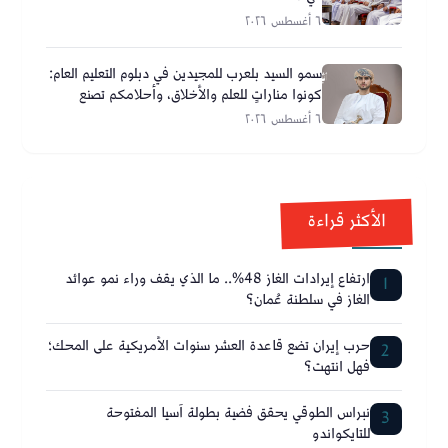
٦ أغسطس ٢٠٢٦
سمو السيد بلعرب للمجيدين في دبلوم التعليم العام:
كونوا مناراتٍ للعلم والأخلاق، وأحلامكم تصنع
مستقبل عُمان
٦ أغسطس ٢٠٢٦
الأكثر قراءة
ارتفاع إيرادات الغاز 48%.. ما الذي يقف وراء نمو عوائد
1
الغاز في سلطنة عُمان؟
حرب إيران تضع قاعدة العشر سنوات الأمريكية على المحك؛
2
فهل انتهت؟
نبراس الطوقي يحقق فضية بطولة آسيا المفتوحة
3
للتايكواندو