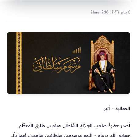
٤ يناير ٢٠٢٦ | 12:16 مساءً
العمانية - أثير
أصدر حضرةُ صاحبِ الجلالةِ السُّلطان هيثم بن طارق المعظّم -
حفظه الله ورعاه - اليوم مرسومين سلطانيين ساميين، فيما يأتي