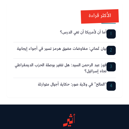
الأكثر قراءة
أما آن لأمريكا أن تعي الدرس؟
1
بيان عُماني: مفاوضات مضيق هرمز تسير في أجواء إيجابية
2
فوز عبد الرحمن السيد: هل تتغير بوصلة الحزب الديمقراطي
3
تجاه إسرائيل؟
“المالح” في ولاية صور: حكاية أجيال متوارثة
4