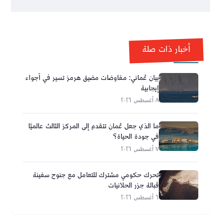
أخبار ذات صلة
بيان عُماني: مفاوضات مضيق هرمز تسير في أجواء
إيجابية
٨ أغسطس ٢٠٢٦
ما الذي جعل عُمان تتقدم إلى المركز الثالث عالميًا
في جودة الحياة؟
٧ أغسطس ٢٠٢٦
تحرك حكومي مشترك للتعامل مع جنوح سفينة
قبالة جزر الحلانيات
٦ أغسطس ٢٠٢٦