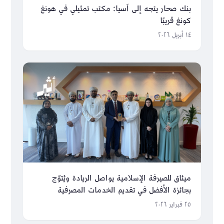
بنك صحار يتجه إلى آسيا: مكتب تمثيلي في هونغ
كونغ قريبًا
١٤ أبريل ٢٠٢٦
ميثاق للصيرفة الإسلامية يواصل الريادة ويُتوّج
بجائزة الأفضل في تقديم الخدمات المصرفية
الرقمية
٢٥ فبراير ٢٠٢٦