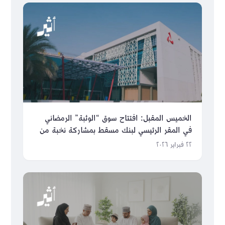
الخميس المقبل: افتتاح سوق “الوثبة” الرمضاني
في المقر الرئيسي لبنك مسقط بمشاركة نخبة من
روّاد الأعمال
٢٢ فبراير ٢٠٢٦