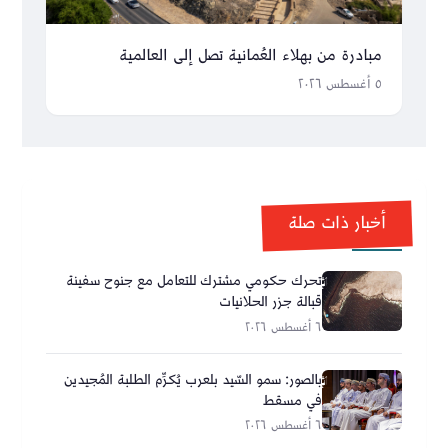
مبادرة من بهلاء العُمانية تصل إلى العالمية
٥ أغسطس ٢٠٢٦
أخبار ذات صلة
تحرك حكومي مشترك للتعامل مع جنوح سفينة
قبالة جزر الحلانيات
٦ أغسطس ٢٠٢٦
بالصور: سمو السّيد بلعرب يُكرِّم الطلبة المُجيدين
في مسقط
٦ أغسطس ٢٠٢٦