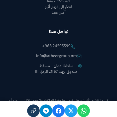
كيف تكتب معنا
انضمّ إلى فريق أثير
أعلن معنا
تواصل معنا
+968 24595599
info@atheergroup.om
سلطنة عمان - مسقط
صندوق بريد: 2167، الرمز: 111
كل ما تنشره "أثير" يدخل ضمن حقوقها الملكية ولا يجوز الاقتباس منه أو
نقله دون الإشارة إلى الموقع أو أخذ موافقة إدارة التحرير.
سياسة الخصوصية
الشروط والأحكام
خريطة الموقع