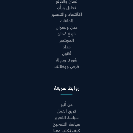
عُمان والعالم
تحليل ورأي
الاقتصاد والتفسير
الملفات
مدن وعمران
تاريخ عُمان
المجتمع
مداد
قانون
شورى ودولة
فرص ووظائف
روابط سريعة
عن أثير
فريق العمل
سياسة التحرير
سياسة التصحيح
كيف تكتب معنا