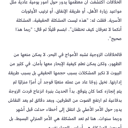
الخلافات اكتشفت أن معظمها يدور حول أمور يومية عادية مثل
مواعيد زيارة الأهل، أو طريقة الإنفاق، أو ترتيب الأولويات
الأسرية. فقلت له: “هذه ليست المشكلة الحقيقية، المشكلة
أنكما لا تعرفان كيف تختلفان”. ابتسم قليلًا ثم قال: “ربما هذا
صحيح”.
فالخلافات الزوجية تشبه الأمواج في البحر، لا يمكن منعها من
الظهور، ولكن يمكن تعلم كيفية الإبحار معها بأمان. في كثير من
البيوت لا تكبر المشكلات بسبب حجمها الحقيقي بل بسبب طريقة
إدارتها. تخيل زوجًا عاد من عمله متعبًا فوجد أن أمرًا منزليًا لم
يتم إنجازه كما كان يتوقع. بدأ الحديث بنبرة انزعاج فردت الزوجة
بدفاعية ثم ارتفع الصوت من الطرفين، وبعد دقائق لم يعد النقاش
يدور حول الأمر الأصلي بل انتقل إلى أخطاء حدثت قبل أشهر
وربما سنوات. هنا لم تعد المشكلة هي الأمر المنزلي البسيط، بل
أصبحت المشكلة هي أسلوب الحوار نفسه.