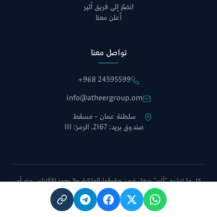
انضمّ إلى فريق أثير
أعلن معنا
تواصل معنا
+968 24595599
info@atheergroup.om
سلطنة عمان - مسقط
صندوق بريد: 2167، الرمز: 111
كل ما تنشره "أثير" يدخل ضمن حقوقها الملكية ولا يجوز الاقتباس منه أو
نقله دون الإشارة إلى الموقع أو أخذ موافقة إدارة التحرير.
سياسة الخصوصية
الشروط والأحكام
خريطة الموقع