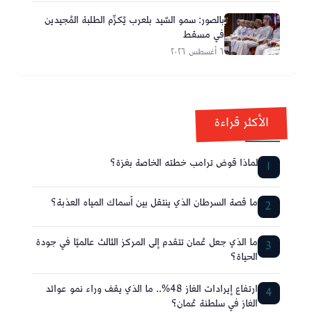
بالصور: سمو السّيد بلعرب يُكرِّم الطلبة المُجيدين
في مسقط
٦ أغسطس ٢٠٢٦
الأكثر قراءة
لماذا قوض ترامب خطته الخاصة بغزة؟
1
ما قصة السرطان الذي ينتقل بين أسماك المياه العذبة؟
2
ما الذي جعل عُمان تتقدم إلى المركز الثالث عالميًا في جودة
3
الحياة؟
ارتفاع إيرادات الغاز 48%.. ما الذي يقف وراء نمو عوائد
4
الغاز في سلطنة عُمان؟