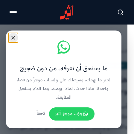
تخطى للمحتوى الرئيسي
الرئيسية
/
تحليل ورأي
/
تفاصيل الخبر
تحليل ورأي
ما يستحق أن تعرفه، من دون ضجيج
هل الخلافات الزوجية مؤشر على
اختر ما يهمك، وسيصلك على واتساب موجزٌ من قصة
وجود مشكلة في العلاقة؟
واحدة: ماذا حدث، لماذا يهمك، وما الذي يستحق
المتابعة.
أحمد الشبيبي يوضح أن الحياة الزوجية الناجحة ليست
جرّب موجز أثير
لاحقاً
خالية من الخلافات، بل تعتمد على مهارات الحوار
والاستماع وتجنب التعميم والسخرية، مع التركيز على الحل