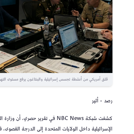
قلق أمريكي من أنشطة تجسس إسرائيلية والبنتاغون يرفع مستوى التهد
رصد - أثير
كشفت شبكة NBC News في تقرير حصر
الإسرائيلية داخل الولايات المتحدة إلى الدرجة القصوى،