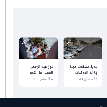
فوز عبد الرحمن
بلدية مسقط: مهلة
السيد: هل تتغير
لإزالة المركبات
بوصلة الحزب
المعروضة للبيع
٨ أغسطس ٢٠٢٦
٥ أغسطس ٢٠٢٦
الديمقراطي تجاه
عشوائيًا
إسرائيل؟