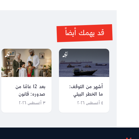
قد يهمك أيضاً
أشهر من التوقف:
بعد 12 عامًا من
ما الخطر البيئي
صدوره: قانون
الذي تخبئه سفن
الطفل تحت
٤ أغسطس ٢٠٢٦
٣ أغسطس ٢٠٢٦
هرمز للعالم؟
المراجعة والتطوير