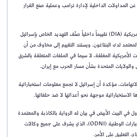
 المداولات الداخلية لإدارة ترامب وعملية صنع القرار
وبحسب التقرير، فقد أصدرت وكالة استخبارات الدفاع الأمريكية (DIA) تقييماً داخلياً صنّف التهديد الخاص بإسرائيل
عتمد لدى البنتاغون. ويستند التقييم إلى مخاوف من أن
لأمريكية المغلقة، لا سيما في الملفات المتعلقة بالشرق
الولايات المتحدة بشأن مسار الحرب مع إيران.
اتهامات، مؤكدة أن إسرائيل لا تجمع معلومات استخباراتية
 الاستخباراتية موجهة نحو أعدائها لا ضد حلفائها.
 في البيت الأبيض في بيان له الرواية بالكاذبة والمعتمدة
على مصادر غير مطلعة، في حين رفض مكتب مدير الاستخبارات الوطنية (ODNI)، الذي يشرف على جميع وكالات
، التعليق على الأمر.