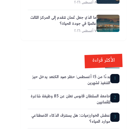
٨ أغسطس ٢٠٢٦
ما الذي جعل عُمان تتقدم إلى المركز الثالث
عالميًا في جودة الحياة؟
٧ أغسطس ٢٠٢٦
الأكثر قراءة
بدءًا من 15 أغسطس: حظر صيد الكنعد يدخل حيز
1
التنفيذ لشهرين
جامعة السلطان قابوس تعلن عن 85 وظيفة شاغرة
2
للعُمانيين
عطش الخوارزميات: هل يستنزف الذكاء الاصطناعي
3
موارد المياه؟