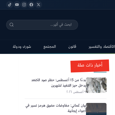
الاقتصاد والتفسير
قانون
المجتمع
شورى ودولة
أخبار ذات صلة
بدءًا من 15 أغسطس: حظر صيد الكنعد
يدخل حيز التنفيذ لشهرين
٩ أغسطس ٢٠٢٦
بيان عُماني: مفاوضات مضيق هرمز تسير في
أجواء إيجابية