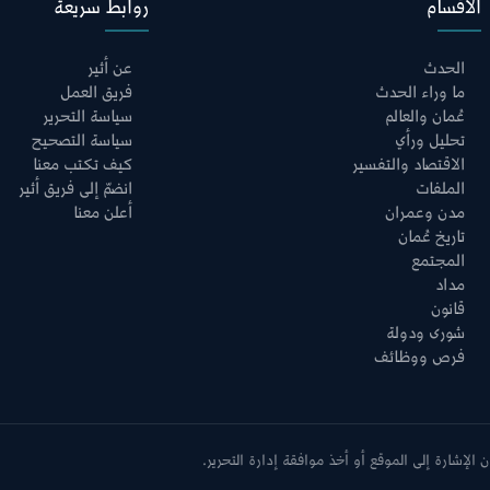
الأقسام
روابط سريعة
الحدث
عن أثير
ما وراء الحدث
فريق العمل
عُمان والعالم
سياسة التحرير
تحليل ورأي
سياسة التصحيح
الاقتصاد والتفسير
كيف تكتب معنا
الملفات
انضمّ إلى فريق أثير
مدن وعمران
أعلن معنا
تاريخ عُمان
المجتمع
مداد
قانون
شورى ودولة
فرص ووظائف
الإشارة إلى الموقع أو أخذ موافقة إدارة التحرير.