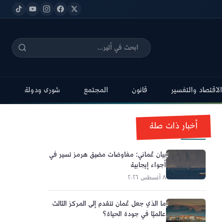
الاقتصاد والتفسير
قانون
المجتمع
شورى ودولة
أخبار ذات صلة
بيان عُماني: مفاوضات مضيق هرمز تسير في
أجواء إيجابية
٨ أغسطس ٢٠٢٦
ما الذي جعل عُمان تتقدم إلى المركز الثالث
عالميًا في جودة الحياة؟