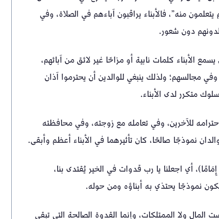
 يتعلمون منه”، فالأبناء يراقبون آباءهم في الصلاة، وفي
قلدونهم دون شعور.
مع الأبناء كلمات نابية أو مزاحًا غير لائق من آبائهم،
في مجالسهم؛ ولذلك ينبغي للوالدين أن يحترموا آذان
لوك متكرر لدى الأبناء.
حترامه للآخرين، وفي تعامله مع زوجته، وفي محافظته
الدان نموذجًا صالحًا، كان تأثيرهما في الأبناء أعظم وأبقى.
نَ إِمَامًا﴾، أي اجعلنا يا رب قدوات في الخير يُقتدى بنا،
يكون نموذجًا يحتذي به أبناؤه ومن حوله.
ست المال ولا الممتلكات، وإنما القدوة الصالحة التي تبقى