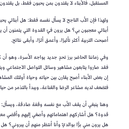
المستقبل، فالأبناء لا يقتدون بمن يحبون فقط، بل يقتدون
ولهذا فإن الأب الناجح لا يسأل نفسه فقط: هل أبنائي ي
أبنائي معجبون بي؟ هل يرون فيّ القدوة التي يتمنون أن 
أصبحت التربية أكثر تأثيرًا، وأعمق أثرًا، وأبقى نتائج.
وفي زماننا الحاضر برز تحدٍ جديد يواجه الأسرة، وهو أن كث
فقد صاروا يتابعون مشاهير وسائل التواصل الاجتماعي و
إن بعض الأبناء أصبح يقارن بين حياته وحياة أولئك المشا
فتضعف لديه مشاعر الرضا والقناعة، ويبدأ بالتذمر من حيا
وهنا ينبغي أن يقف الأب مع نفسه وقفة صادقة، ويسأل: هل
قدوة؟ هل أشاركهم اهتماماتهم وأصغي إليهم وأقضي معهم 
هل يرون مني برًّا بوالديّ وأنا أنتظر منهم أن يبروني؟ ه