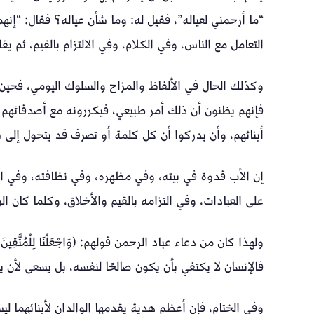
“ما أرحمني لعياله”، فقيل له: وما شأن عياله؟ فقال: “إنهم
التعامل مع الناس، وفي الكلام، وفي الالتزام بالقيم، ثم ي
وكذلك الحال في الألفاظ والمزاح والسلوك اليومي، فحين يس
فإنهم يظنون أن ذلك أمر طبيعي، فيكررونه مع أصدقائهم و
أبنائهم، وأن يدركوا أن كل كلمة أو تصرف قد يتحول إلى س
إن الأب قدوة في بيته، وفي مظهره، وفي نظافته، وفي ا
على العبادات، وفي التزامه بالقيم والأخلاق، وكلما كان الو
ولهذا كان من دعاء عباد الرحمن قولهم: ﴿وَاجْعَلْنَا لِلْمُتَّقِي
فالإنسان لا يكتفي بأن يكون صالحًا لنفسه، بل يسعى لأن 
وفي الختام، فإن أعظم هدية يقدمها الوالدان لأبنائهما لي