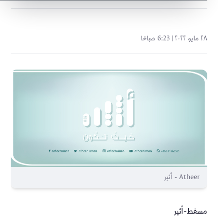
٢٨ مايو ٢٠٢٢ | 6:23 صباحًا
Atheer - أثير
مسقط-أثير