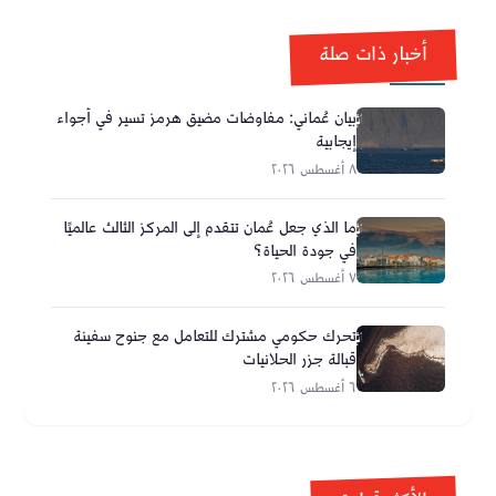
أخبار ذات صلة
بيان عُماني: مفاوضات مضيق هرمز تسير في أجواء
إيجابية
٨ أغسطس ٢٠٢٦
ما الذي جعل عُمان تتقدم إلى المركز الثالث عالميًا
في جودة الحياة؟
٧ أغسطس ٢٠٢٦
تحرك حكومي مشترك للتعامل مع جنوح سفينة
قبالة جزر الحلانيات
٦ أغسطس ٢٠٢٦