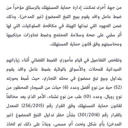
من جهة أخرى تمكنت إدارة حماية المستهلك بالرستاق مؤخراً من
ضبط عامل وافد يقوم ببيع التبغ الممضوغ (غير المدخن)، وذلك
ضمن الجهود التي تبذلها الهيئة في مكافحة السلوكيات التي لها
أثر سلبي على صحة وسلامة المجتمع وضبط تجاوزات مرتكبيها
ومحاسبتهم وفق قانون حماية المستهلك.
وتتلخص التفاصيل في قيام مأموري الضبط القضائي أثناء زياراتهم
الميدانية للمحلات والأسواق بالولاية بضبط عامل وافد يقوم
بتداول وبيع تبغ ممضوغ في محله التجاري، حيث ضُبط بحوزته
(52) حبة من نوع أفضل وعدد (6) حبات من السيجار المحظور من
نوع رويال، وعدد (10) علب من نوع تشناه، الأمر الذي يعد مخالفاً
لقانون حماية المستهلك وفق القرار رقم (256/2015) المعدل
بالقرار رقم (301/2016) بشأن حظر تداول التبغ الممضوغ (غير
المدخن) بأي شكل وتحت أي مسمى، وبناءً على ذلك تم اتخاذ