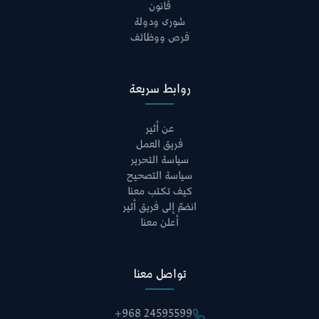
قانون
شورى ودولة
فرص ووظائف
روابط سريعة
عن أثير
فريق العمل
سياسة التحرير
سياسة التصحيح
كيف تكتب معنا
انضمّ إلى فريق أثير
أعلن معنا
تواصل معنا
+968 24595599