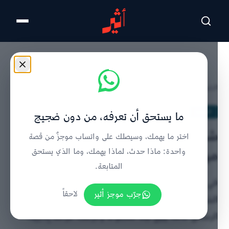
تخطى للمحتوى الرئيسي
الرئيسية
/
الحدث
/
تفاصيل الخبر
الحدث
ما يستحق أن تعرفه، من دون ضجيج
شكوى عن نزول أرضية منزل..وزيارة
اختر ما يهمك، وسيصلك على واتساب موجزٌ من قصة
ميدانية تكشف وافدًا مخالِفًا
واحدة: ماذا حدث، لماذا يهمك، وما الذي يستحق
المتابعة.
في واقعتين خلال 2022، أعادت حماية المستهلك بجنوب
جرّب موجز أثير
لاحقاً
الشرقية 6500 ريال عماني بتسوية ودية، وضبطت في
الرستاق عاملا يبيع تبغا ممضوغا وفرضت غرامة إدارية.