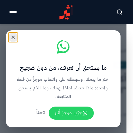
تخطى للمحتوى الرئيسي
الرئيسية
/
أخبار
/
تفاصيل الخبر
أخبار
ما يستحق أن تعرفه، من دون ضجيج
أكثر من 750 شخصًا يترشّحون لـ
اختر ما يهمك، وسيصلك على واتساب موجزٌ من قصة
“المجالس البلدية”
واحدة: ماذا حدث، لماذا يهمك، وما الذي يستحق
المتابعة.
جرّب موجز أثير
لاحقاً
١٥ سبتمبر ٢٠٢٢ | 12:32 مساءً