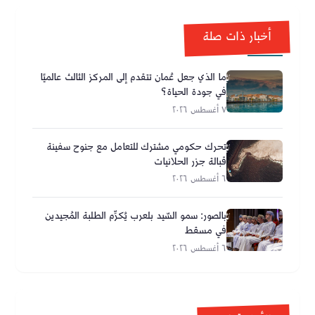
أخبار ذات صلة
ما الذي جعل عُمان تتقدم إلى المركز الثالث عالميًا
في جودة الحياة؟
٧ أغسطس ٢٠٢٦
تحرك حكومي مشترك للتعامل مع جنوح سفينة
قبالة جزر الحلانيات
٦ أغسطس ٢٠٢٦
بالصور: سمو السّيد بلعرب يُكرِّم الطلبة المُجيدين
في مسقط
٦ أغسطس ٢٠٢٦