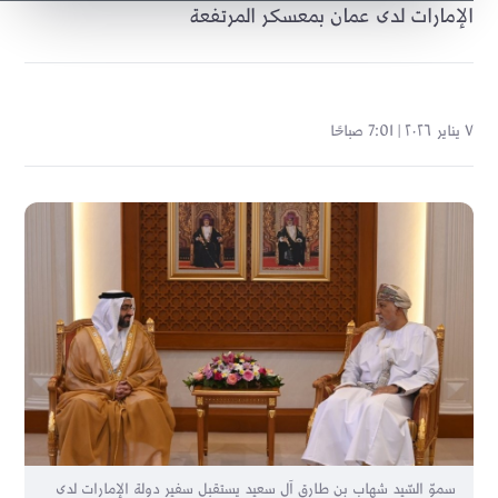
الإمارات لدى عمان بمعسكر المرتفعة
٧ يناير ٢٠٢٦ | 7:01 صباحًا
سموّ السّيد شهاب بن طارق آل سعيد يستقبل سفير دولة الإمارات لدى