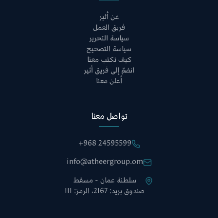
عن أثير
فريق العمل
سياسة التحرير
سياسة التصحيح
كيف تكتب معنا
انضمّ إلى فريق أثير
أعلن معنا
تواصل معنا
+968 24595599
info@atheergroup.om
سلطنة عمان - مسقط
صندوق بريد: 2167، الرمز: 111