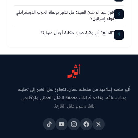
فوز عبد الرحمن السيد: هل تتغير بوصلة الحزب الديمقراطي
3
تجاه إسرائيل؟
“المالح” في ولاية صور: حكاية أجيال متوارثة
4
أثير منصة إعلامية من سلطنة عمان، تتجاوز نقل الخبر إلى تحليله
وبناء سياقه، وتقدم قراءات معمقة للشأن العماني والإقليمي
بلغة تحترم عقل القارئ.