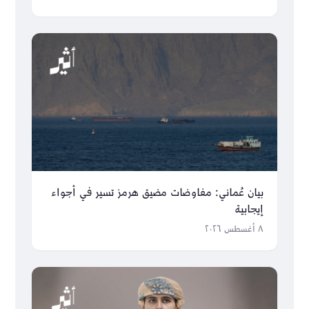
بيان عُماني: مفاوضات مضيق هرمز تسير في أجواء
إيجابية
٨ أغسطس ٢٠٢٦