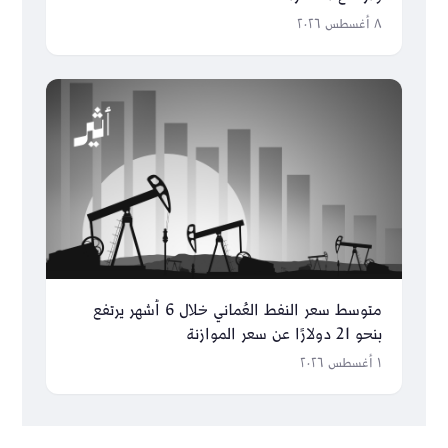
٨ أغسطس ٢٠٢٦
متوسط سعر النفط العُماني خلال 6 أشهر يرتفع
بنحو 21 دولارًا عن سعر الموازنة
١ أغسطس ٢٠٢٦