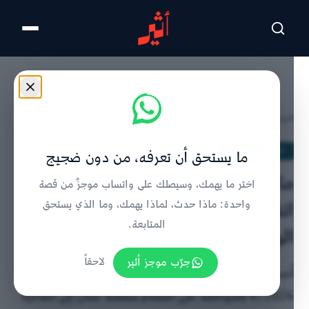
تخطى للمحتوى الرئيسي
الرئيسية
/
الاقتصاد والتفسير
/
تفاصيل الخبر
الاقتصاد والتفسير
ما يستحق أن تعرفه، من دون ضجيج
ماذا يعني انضمام سلطنة عمان إلى
اختر ما يهمك، وسيصلك على واتساب موجزٌ من قصة
اتفاقات التسوية الدولية المنبثقة عن
واحدة: ماذا حدث، لماذا يهمك، وما الذي يستحق
المتابعة.
الوساطة؟
جرّب موجز أثير
لاحقاً
أصدر جلالة السلطان هيثم بن طارق مرسومًا سلطانيًا رقم
6/2026 بالموافقة على انضمام سلطنة عمان إلى اتفاقية