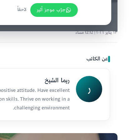
طارق، يرافقها وفد حكومي إيطالي رفيع المستوى
جرّب موجز أثير
لاحقاً
١٣ يناير ٢٠٢٦ | 12:12 مساءً
عن الكاتب
ريما الشيخ
ر
ositive attitude. Have excellent
n skills. Thrive on working in a
challenging environment.