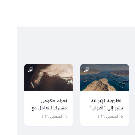
الخارجية الإيرانية
تحرك حكومي
تشير إلى “اقتراب”
مشترك للتعامل مع
الصيغة النهائية من
جنوح سفينة قبالة
٥ أغسطس ٢٠٢٦
٦ أغسطس ٢٠٢٦
التفاهم العُماني
جزر الحلانيات
الإيراني حول مضيق