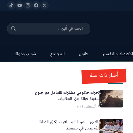
الاقتصاد والتفسير
قانون
المجتمع
شورى ودولة
أخبار ذات صلة
تحرك حكومي مشترك للتعامل مع جنوح
سفينة قبالة جزر الحلانيات
٦ أغسطس ٢٠٢٦
بالصور: سمو السّيد بلعرب يُكرِّم الطلبة
المُجيدين في مسقط