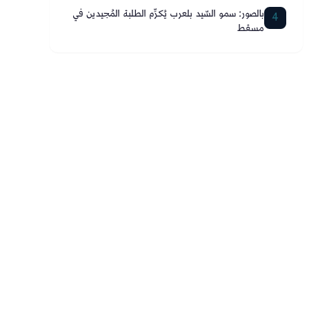
بالصور: سمو السّيد بلعرب يُكرِّم الطلبة المُجيدين في
4
مسقط