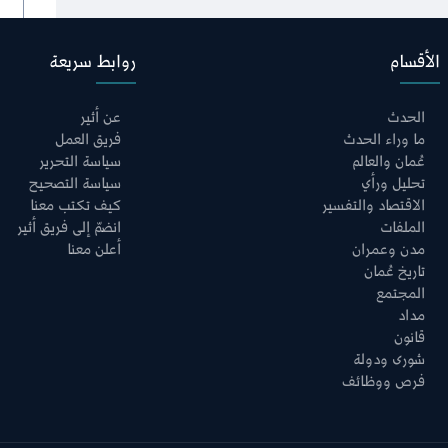
هرمز
الأقسام
روابط سريعة
الحدث
عن أثير
ما وراء الحدث
فريق العمل
عُمان والعالم
سياسة التحرير
تحليل ورأي
سياسة التصحيح
الاقتصاد والتفسير
كيف تكتب معنا
الملفات
انضمّ إلى فريق أثير
مدن وعمران
أعلن معنا
تاريخ عُمان
المجتمع
مداد
قانون
شورى ودولة
فرص ووظائف