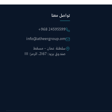
تواصل معنا
+968 24595599
info@atheergroup.om
سلطنة عمان - مسقط
صندوق بريد: 2167، الرمز: 111