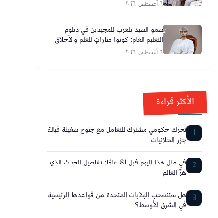
٦ أغسطس ٢٠٢٦
سمو السيد بلعرب للمجيدين في دبلوم
التعليم العام: كونوا مناراتٍ للعلم والأخلاق،
وأحلامكم تصنع مستقبل عُمان
٦ أغسطس ٢٠٢٦
الأكثر قراءة
تحرك حكومي مشترك للتعامل مع جنوح سفينة قبالة
1
جزر الحلانيات
في مثل هذا اليوم قبل 81 عامًا: تفاصيل الحدث الذي
2
هزّ العالم
هل ستنسحب الولايات المتحدة من قواعدها الرئيسية
3
في الشرق الأوسط؟