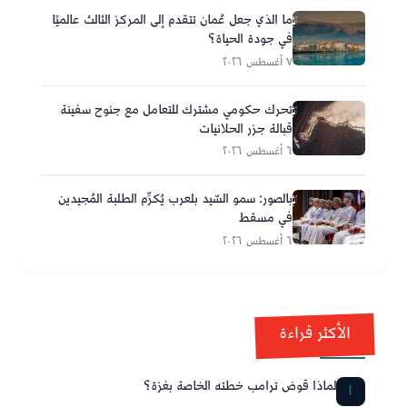
ما الذي جعل عُمان تتقدم إلى المركز الثالث عالميًا
في جودة الحياة؟
٧ أغسطس ٢٠٢٦
تحرك حكومي مشترك للتعامل مع جنوح سفينة
قبالة جزر الحلانيات
٦ أغسطس ٢٠٢٦
بالصور: سمو السّيد بلعرب يُكرِّم الطلبة المُجيدين
في مسقط
٦ أغسطس ٢٠٢٦
الأكثر قراءة
لماذا قوض ترامب خطته الخاصة بغزة؟
1