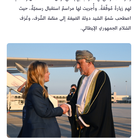
لهم زيارةً مُوفّقةً. وأُجريت لها مراسمُ استقبال رسميّةٌ، حيث
اصطحب سُموّ السّيد دولة الضيفة إلى منصّة الشّرف، وعُزف
السّلام الجمهوري الإيطالي.