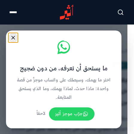
تخطى للمحتوى الرئيسي
الرئيسية
/
الحدث
/
تفاصيل الخبر
الحدث
ما يستحق أن تعرفه، من دون ضجيج
بعد زيارة رئيسة الوزراء الإيطالية:
اختر ما يهمك، وسيصلك على واتساب موجزٌ من قصة
خطة عمل عُمانية إيطالية مشتركة
واحدة: ماذا حدث، لماذا يهمك، وما الذي يستحق
المتابعة.
حتى 2030م
جرّب موجز أثير
لاحقاً
جلالة السلطان هيثم بن طارق ورئيسة الوزراء الإيطالية
جورجيا ميلوني يتفقان على إعداد خطة عمل حتى 2030