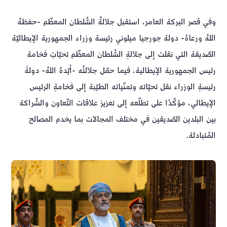
وفي قصر البركة العامر، استقبل جلالةُ السُّلطان المعظّم -حفظهُ
اللهُ ورعاهُ- دولة جورجيا ميلوني رئيسة وزراء الجمهورية الإيطاليّة
الصّديقة التي نقلت إلى جلالةِ السُّلطان المعظّم تحيّاتِ فخامة
رئيس الجمهورية الإيطالية، فيما حمّل جلالتُه -أيّدهُ اللهُ- دولةَ
رئيسةِ الوزراء نقل تحيّاته وتمنّياته الطيّبة إلى فخامةِ الرئيس
الإيطالي، مؤكّدًا على تطلّعه إلى تعزيز علاقات التّعاون والشّراكة
بين البلدين الصّديقين في مختلف المجالات بما يخدم المصالح
المُتبادلة.