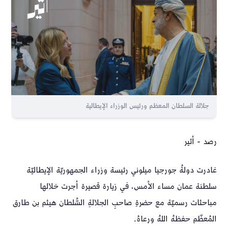
جلالة السلطان المعظم ورئيس الوزراء الإيطالية
رصد - أثير
غادرت دولةُ جورجيا ميلوني رئيسة وزراء الجمهوريّة الإيطاليّة
سلطنة عمان مساء الأمس، في زيارة قصيرة أجرت خلالها
مباحثات رسميّة مع حضرةِ صاحبِ الجلالةِ السُّلطان هيثم بن طارق
المُعظّم حفظهُ اللهُ ورعاهُ.