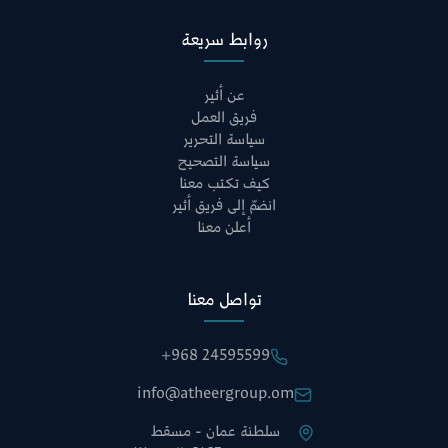
روابط سريعة
عن أثير
فريق العمل
سياسة التحرير
سياسة التصحيح
كيف تكتب معنا
انضمّ إلى فريق أثير
أعلن معنا
تواصل معنا
+968 24595599
info@atheergroup.om
سلطنة عمان - مسقط