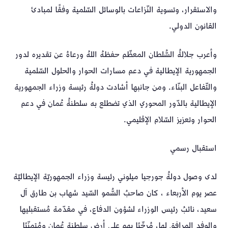
والاستقرار، وتسوية النّزاعات بالوسائل السّلمية وفقًا لمبادئ
القانون الدولي.
وأعرب جلالةُ السُّلطان المعظّم حفظهُ اللهُ ورعاهُ عن تقديره لدور
الجمهورية الإيطالية في دعم مسارات الحوار والحلول السّلمية
والتّفاعل البنّاء. ومن جانبها أشادت دولةُ رئيسة وزراء الجمهورية
الإيطالية بالدّور المحوري الذي تضطلع به سلطنةُ عُمان في دعم
الحوار وتعزيز السّلام الإقليمي.
استقبال رسمي
لدى وصول دولةُ جورجيا ميلوني رئيسة وزراء الجمهوريّة الإيطاليّة
عصر يوم الأربعاء ، كان صاحبُ السُّمو السّيد شهاب بن طارق آل
سعيد، نائبُ رئيس الوزراء لشؤون الدفاع، في مقدّمة مُستقبليها
والوفد المرافق لها، مُرحِّبًا بهم على أرض سلطنة عُمان ومُتمنّيًا