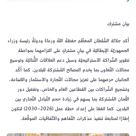
بيان مشترك
أكد جلالة السُّلطان المعظّم حفظهُ اللهُ ورعاهُ ودولةُ رئيسة وزراء
الجمهوريّة الإيطاليّة في بيانٍ مشتركٍ على التزامهما بمواصلة
تطوير الشّراكة الاستراتيجيّة وسبل دعم العلاقات الثُّنائيّة وتوسيع
مجالات التّعاون بما يخدم المصالح المُشتركة للبلدين. كما أكّد
الجانبان حرصهما على تعزيز مجالات التّجارة والاستثمار والصّناعة،
وتشجيع الشّراكات بين القطاعين العام والخاص، وتفعيل دور
اللّجان المُشتركة بما يسهم في زيادة حجم التّبادل التّجاري بين
البلدين. كما اتفقا على إعداد خطة عمل (2026–2030) لتكون
إطارًا لمتابعة تنفيذ مذكرات التّفاهم والاتّفاقيات الموقّعة.