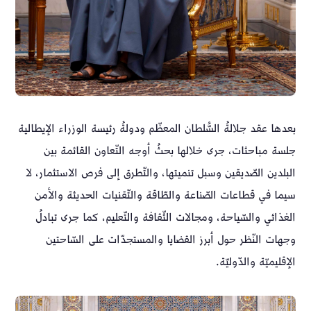
بعدها عقد جلالةُ السُّلطان المعظّم ودولةُ رئيسة الوزراء الإيطالية
جلسة مباحثات، جرى خلالها بحثُ أوجه التّعاون القائمة بين
البلدين الصّديقين وسبل تنميتها، والتّطرق إلى فرص الاستثمار، لا
سيما في قطاعات الصّناعة والطّاقة والتّقنيات الحديثة والأمن
الغذائي والسّياحة، ومجالات الثّقافة والتّعليم، كما جرى تبادلُ
وجهات النّظر حول أبرز القضايا والمستجدّات على السّاحتين
الإقليميّة والدّوليّة.