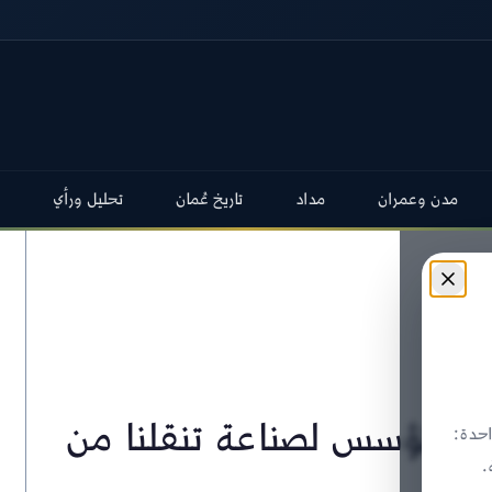
مدن وعمران
مداد
تاريخ عُمان
تحليل ورأي
حار تؤسس لصناعة تنقلنا من
حدة:
.