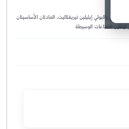
 النقي والبولي إيثيلين تيريفثاليت، المادتان الأساسيتان
ر توطين الصناعات الوسيطة