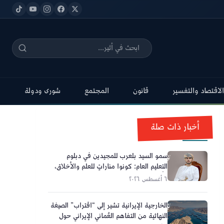
الاقتصاد والتفسير
قانون
المجتمع
شورى ودولة
أخبار ذات صلة
سمو السيد بلعرب للمجيدين في دبلوم
التعليم العام: كونوا مناراتٍ للعلم والأخلاق،
وأحلامكم تصنع مستقبل عُمان
٦ أغسطس ٢٠٢٦
الخارجية الإيرانية تشير إلى “اقتراب” الصيغة
النهائية من التفاهم العُماني الإيراني حول