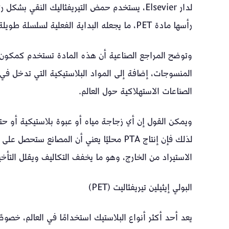
لدار Elsevier، يستخدم حمض التيريفثاليك النقي 
رأسها مادة PET، ما يجعله البداية الفعلية لسلسلة طويلة من الصناعات.
وتوضح المراجع الصناعية أن هذه المادة تستخدم كمكون رئ
المنسوجات، إضافة إلى المواد البلاستيكية التي تدخل في ال
الصناعات الاستهلاكية حول العالم.
ويمكن القول إن أي زجاجة مياه أو عبوة بلاستيكية أو حت
لذلك فإن إنتاج PTA محليًا يعني أن المصانع
الاستيراد من الخارج، وهو ما يخفف التكاليف ويقلل التأخير
البولي إيثيلين تيريفثاليت (PET)
يعد أحد أكثر أنواع البلاستيك استخدامًا في العالم، خصوص