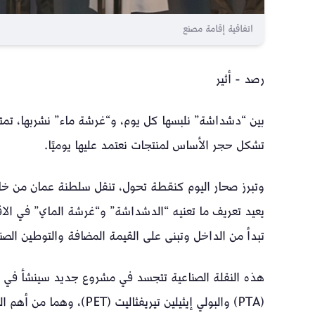
اتفاقية إقامة مصنع
رصد - أثير
بين “دشداشة” نلبسها كل يوم، و“غرشة ماء” نشربها، تمتد
تشكل حجر الأساس لمنتجات نعتمد عليها يوميًا.
وتبرز صحار اليوم كنقطة تحول، تنقل سلطنة عمان من خان
يعيد تعريف ما تعنيه “الدشداشة” و“غرشة الماي” في الاق
تبدأ من الداخل وتبنى على القيمة المضافة والتوطين الصن
هذه النقلة الصناعية تتجسد في مشروع جديد سينشأ في ال
(PTA) والبولي إيثيلين تيري