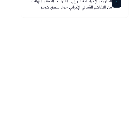
الخارجية الإيرانية تشير إلى “اقتراب” الصيغة النهائية
4
من التفاهم العُماني الإيراني حول مضيق هرمز