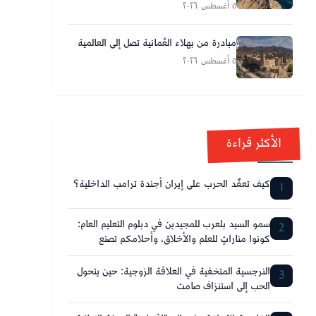
مضيق هرمز
٥ أغسطس ٢٠٢٦
مبادرة من بهلاء العُمانية تصل إلى العالمية
٥ أغسطس ٢٠٢٦
الأكثر قراءة
كيف تعقّد الحرب على إيران أجندة ترامب الداخلية؟
1
سمو السيد بلعرب للمجيدين في دبلوم التعليم العام:
2
كونوا مناراتٍ للعلم والأخلاق، وأحلامكم تصنع
مستقبل عُمان
النرجسية المتخفية في العلاقة الزوجية: حين يتحول
3
الحب إلى استنزاف صامت