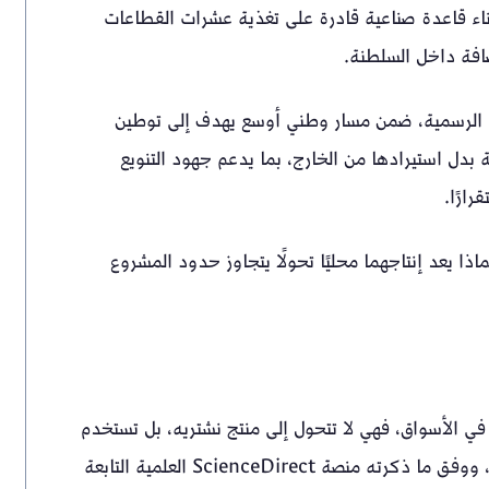
بناء قاعدة صناعية قادرة على تغذية عشرات القطاعات
ضافة داخل السلطنة.
نية الرسمية، ضمن مسار وطني أوسع يهدف إلى توطين
 بدل استيرادها من الخارج، بما يدعم جهود التنويع
ارًا.
ي عالم الصناعة، ولماذا يعد إنتاجهما محليًا تحولًا يتجاوز حدود المشروع
ي الأسواق، فهي لا تتحول إلى منتج نشتريه، بل تستخدم
كخطوة أولى لصناعة مواد أخرى تدخل في حياتنا اليومية، ووفق ما ذكرته منصة ScienceDirect العلمية التابعة