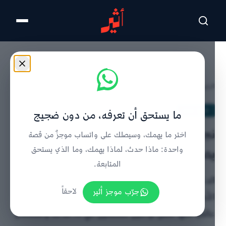
تخطى للمحتوى الرئيسي
الرئيسية
/
تاريخ عمان
/
تفاصيل الخبر
تاريخ عمان
ما يستحق أن تعرفه، من دون ضجيج
نجح في عمليات نادرة: دكتور عُماني
اختر ما يهمك، وسيصلك على واتساب موجزٌ من قصة
يصنع الحياة بـ “مشرطِه”
واحدة: ماذا حدث، لماذا يهمك، وما الذي يستحق
المتابعة.
الدكتور محمد بن جعفر الساجواني، رئيس قسم جراحة
جرّب موجز أثير
لاحقاً
الأطفال بالمستشفى السلطاني، نجح في عمليات نادرة
عالميًا منها فصل توأمين ملتصقين في 16 ساعة واستئصال