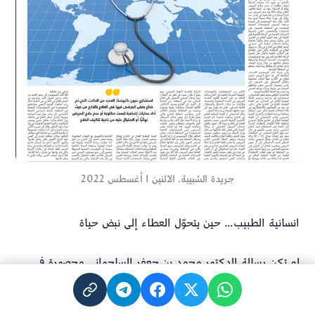
جريدة الشبيبة. الاثنين 1 أغسطس 2022
انسانية الطبيب… حين يتحوّل العطاء إلى نبض حياة
لم تكن رسالة الدكتور محمد بن جعفر الساجواني محصورة في
مهارته الجراحية فحسب، بل امتدت لتجسّد أسمى معاني
الإنسانية في ممارسته اليومية، حيث يحرص على التبرع بالدم من