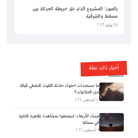
بالصور: المشروع الذي غيّر خريطة الحركة بين
مسقط والشرقية
٢٥ يوليو ٢٠٢٦
أخبار ذات صلة
ما مستجدات احتواء حادثة التلوث النفطي قبالة
جزر الحلانيات؟
١٠ أغسطس ٢٠٢٦
مساء الأربعاء: استمتعوا بمشاهدة ظاهرة فلكية
في سمائنا
٩ أغسطس ٢٠٢٦