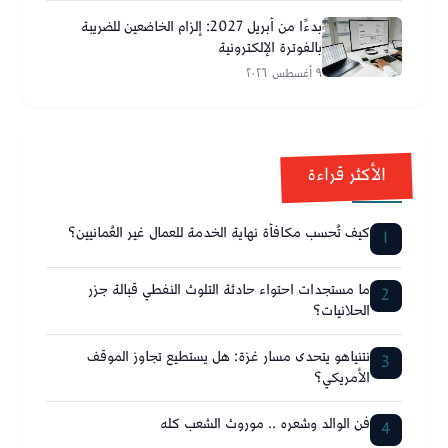
بدءًا من أبريل 2027: إلزام الخاضعين للضريبة
بالفوترة الإلكترونية
٩ أغسطس ٢٠٢٦
الأكثر قراءة
كيف تُحسب مكافأة نهاية الخدمة للعمال غير العُمانيين؟
1
ما مستجدات احتواء حادثة التلوث النفطي قبالة جزر
2
الحلانيات؟
نتنياهو يتحدى مسار غزة: هل يستطيع تجاوز الموقف
3
الأمريكي؟
فن الوالد وشعره .. موروث الشعب كله
4