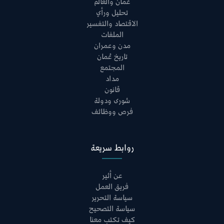
عُمان والعالم
تحليل ورأي
الاقتصاد والتفسير
الملفات
مدن وعمران
تاريخ عُمان
المجتمع
مداد
قانون
شورى ودولة
فرص ووظائف
روابط سريعة
عن أثير
فريق العمل
سياسة التحرير
سياسة التصحيح
كيف تكتب معنا