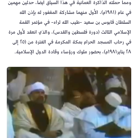
ومما حملته الذاكرة العمانية في هذا السياق أيضاً، حدثين مهمين
في عام (١٩٨١م)، الأول منهما مشاركة المغفور له بإذن الله
السلطان قابوس بن سعيد -طيب الله ثراه- في مؤتمر القمة
الإسلامي الثالث (دورة فلسطين والقدس)، والذي انعقد لأول مرة
في رحاب المسجد الحرام بمكة المكرمة في الفترة من (٢٥ إلى
٢٨ يناير١٩٨١م)، بحضور ملوك ورؤساء وقادة الدول الإسلامية.