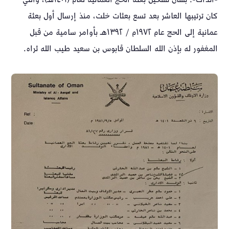
كان ترتيبها العاشر بعد تسع بعثات خلت، منذ إرسال أول بعثة
عمانية إلى الحج عام ١٩٧٢م / ١٣٩٢هـ بأوامر سامية من قبل
المغفور له بإذن الله السلطان قابوس بن سعيد طيب الله ثراه.