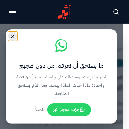
تخطى للمحتوى الرئيسي
الرئيسية
/
تاريخ عمان
/
تفاصيل الخبر
تاريخ عمان
ما يستحق أن تعرفه، من دون ضجيج
من الذاكرة : مواقف وأحداث لبعثة
اختر ما يهمك، وسيصلك على واتساب موجزٌ من قصة
الحج العُمانية عام ١٤٠١هـ
واحدة: ماذا حدث، لماذا يهمك، وما الذي يستحق
المتابعة.
وثيقة القرار الوزاري 81/32 لتشكيل بعثة الحج العمانية
جرّب موجز أثير
لاحقاً
1401هـ برئاسة الشيخ سالم الحارثي، وإفتاء القاضي ناصر
الراشدي، ومشاركة السلطان قابوس في مؤتمر القمة