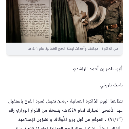
من الذاكرة : مواقف وأحداث لبعثة الحج العُمانية عام ١٤٠١هـ
أثير- ناصر بن أحمد الراشدي
باحث تاريخي
تطالعنا اليوم الذاكرة العمانية -ونحن نعيش غمرة الفرح باستقبال
عيد الأضحى المبارك لعام ١٤٤٧هـ- بنسخة من القرار الوزاري رقم
(٨١/٣٢) ، الموقع من قبل وزير الأوقاف والشؤون الإسلامية
-آنذاك-؛ بشأن تشكيل بعثة الحج العمانية لعام (١٤٠١هـ)، والتي