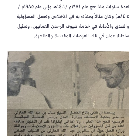
لعدة سنوات منذ حج عام ١٩٨١م /١٤٠١هـ وإلى عام ١٩٨٥م /
١٤٠٥هـ) وكان مثالاً يحتذى به في الاخلاص وتحمل المسؤولية
والصدق والأمانة في خدمة ضيوف الرحمن العمانيين، وتمثيل
سلطنة عمان في تلك العرصات المقدسة والطاهرة.