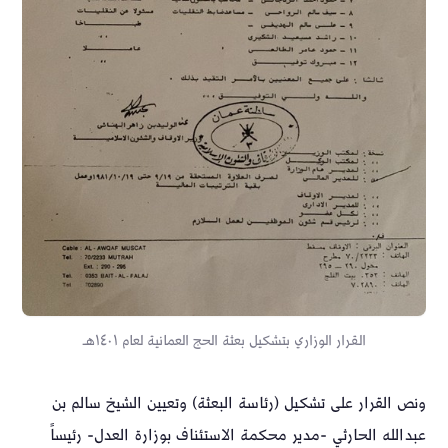
القرار الوزاري بتشكيل بعثة الحج العمانية لعام ١٤٠١هـ
ونص القرار على تشكيل (رئاسة البعثة) وتعيين الشيخ سالم بن
عبدالله الحارثي -مدير محكمة الاستئناف بوزارة العدل- رئيساً