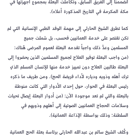
انضممنا إلى الفريق السابق، وتكاملت البعثة بمجموع أجهزتها في
مكة المكرمة في التاريخ المذكورة أعلاه).
كما تطرق الشيخ الحارثي إلى مهمة الوفد الطبي الإنسانية التي لم
تكن تقتصر على خدمة العمانيين فحسب، بل شملت جميع
المسلمين وعدَّ ذلك واجباً تقدمه البعثة لعموم المرضى هُناك:
(من واجب البعثة توفير العلاج لجميع المسلمين الذين يحضروا إلى
البعثة طالبين العلاج دون تمييز خدمة منها للإنسان المسلم الذي
ترك أهله وذويه ودياره لأداء فريضة الحج). ومن طريف ما ذكره
رئيس البعثة في الحوار، حول إحدى الأدوار التي كانت منوطة
بالبعثة والتي لم تعد موجودة الآن: (من أدوار البعثة إيصال تحيات
وسلامات الحجاج العمانيين الصوتية إلى أهلهم وذويهم في
السلطنة؛ وذلك بواسطة الإذاعة العمانية).
وكُلف الشيخ سالم بن عبدالله الحارثي برئاسة بعثة الحج العمانية