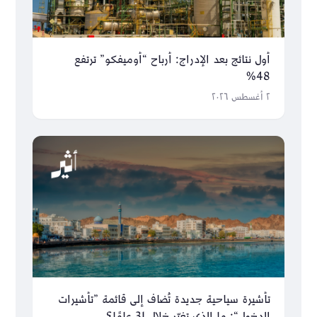
أول نتائج بعد الإدراج: أرباح “أوميفكو” ترتفع
48%
٢ أغسطس ٢٠٢٦
تأشيرة سياحية جديدة تُضاف إلى قائمة ”تأشيرات
الدخول“: ما الذي تغيّر خلال 31 عامًا؟