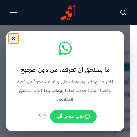
تخطى للمحتوى الرئيسي
الرئيسية
/
ما وراء الحدث
/
تفاصيل الخبر
ما وراء الحدث
ما يستحق أن تعرفه، من دون ضجيج
عُمان وقطر تبحثان تعزيز التعاون
اختر ما يهمك، وسيصلك على واتساب موجزٌ من قصة
ومستجدات المنطقة
واحدة: ماذا حدث، لماذا يهمك، وما الذي يستحق
المتابعة.
وزيرا خارجية عُمان وقطر بحثا التعاون الثنائي والمستجدات
جرّب موجز أثير
لاحقاً
الإقليمية وأمن الملاحة في مضيق هرمز ضمن التنسيق
الخليجي لدعم الحوار والاستقرار