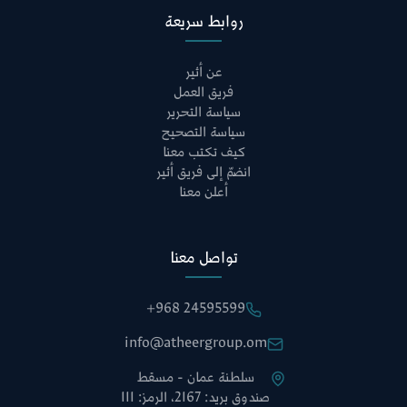
روابط سريعة
عن أثير
فريق العمل
سياسة التحرير
سياسة التصحيح
كيف تكتب معنا
انضمّ إلى فريق أثير
أعلن معنا
تواصل معنا
+968 24595599
info@atheergroup.om
سلطنة عمان - مسقط
صندوق بريد: 2167، الرمز: 111