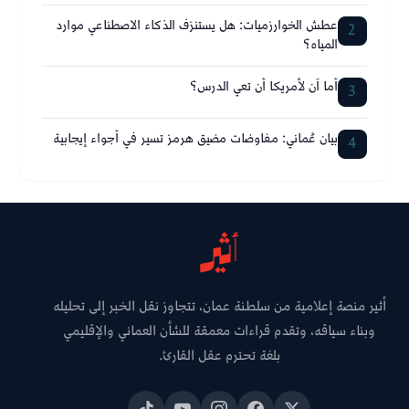
عطش الخوارزميات: هل يستنزف الذكاء الاصطناعي موارد
2
المياه؟
أما آن لأمريكا أن تعي الدرس؟
3
بيان عُماني: مفاوضات مضيق هرمز تسير في أجواء إيجابية
4
أثير منصة إعلامية من سلطنة عمان، تتجاوز نقل الخبر إلى تحليله
وبناء سياقه، وتقدم قراءات معمقة للشأن العماني والإقليمي
بلغة تحترم عقل القارئ.