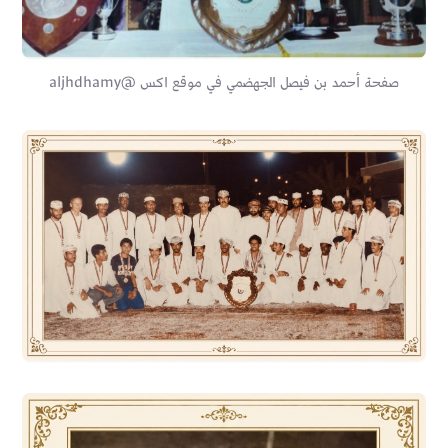
صفحة أحمد بن فيصل الجهضمي في موقع اكس @aljhdhamy