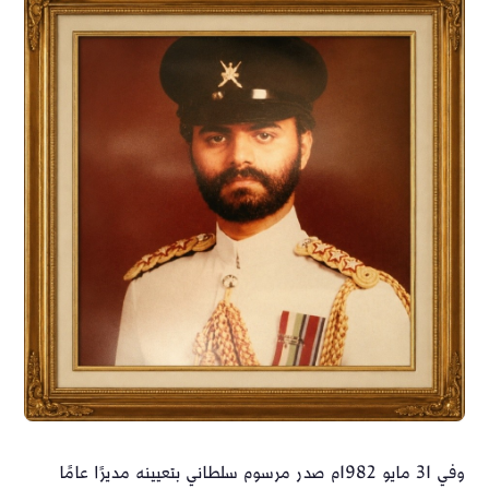
وفي 31 مايو 1982م صدر مرسوم سلطاني بتعيينه مديرًا عامًا