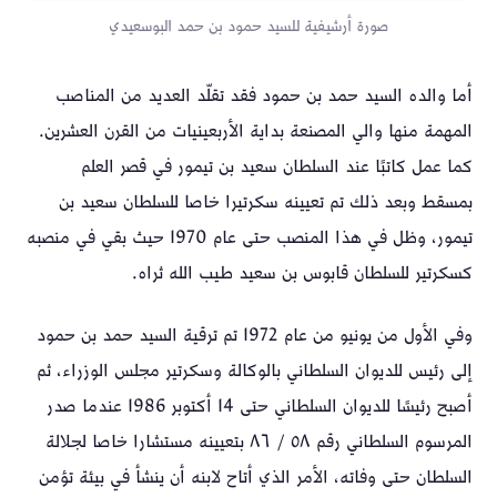
صورة أرشيفية للسيد حمود بن حمد البوسعيدي
أما والده السيد حمد بن حمود فقد تقلّد العديد من المناصب
المهمة منها والي المصنعة بداية الأربعينيات من القرن العشرين.
كما عمل كاتبًا عند السلطان سعيد بن تيمور في قصر العلم
بمسقط وبعد ذلك تم تعيينه سكرتيرا خاصا للسلطان سعيد بن
تيمور، وظل في هذا المنصب حتى عام 1970 حيث بقي في منصبه
كسكرتير للسلطان قابوس بن سعيد طيب الله ثراه.
وفي الأول من يونيو من عام 1972 تم ترقية السيد حمد بن حمود
إلى رئيس للديوان السلطاني بالوكالة وسكرتير مجلس الوزراء، ثم
أصبح رئيسًا للديوان السلطاني حتى 14 أكتوبر 1986 عندما صدر
المرسوم السلطاني رقم ٥٨ / ٨٦ بتعيينه مستشارا خاصا لجلالة
السلطان حتى وفاته، الأمر الذي أتاح لابنه أن ينشأ في بيئة تؤمن