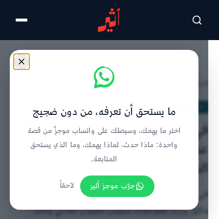
تخطى للمحتوى الرئيسي
الرئيسية
/
تاريخ عمان
/
تفاصيل الخبر
تاريخ عمان
ما يستحق أن تعرفه، من دون ضجيج
في مثل هذا اليوم قبل 38 عامًا:
اختر ما يهمك، وسيصلك على واتساب موجزٌ من قصة
عندما فقدت عُمان إحدى الكفاءات
واحدة: ماذا حدث، لماذا يهمك، وما الذي يستحق
المتابعة.
الشابة
جرّب موجز أثير
لاحقاً
في 29 يونيو 1988 توفي السيد سامي بن حمد البوسعيدي،
وكيل وزارة المواصلات لشؤون الطيران المدني ونائب