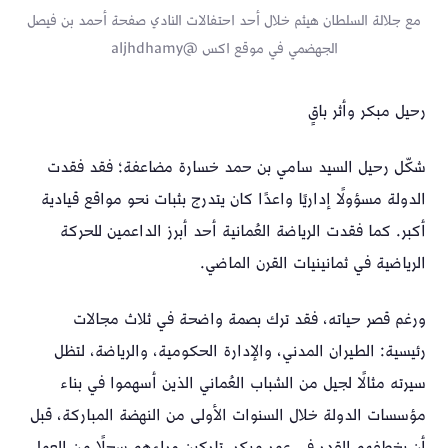
مع جلالة السلطان هيثم خلال أحد احتفالات النادي صفحة أحمد بن فيصل
الجهضمي في موقع اكس @aljhdhamy
رحيل مبكر وأثر باقٍ
شكّل رحيل السيد سامي بن حمد خسارة مضاعفة؛ فقد فقدت
الدولة مسؤولًا إداريًا واعدًا كان يتدرج بثبات نحو مواقع قيادية
أكبر. كما فقدت الرياضة العُمانية أحد أبرز الداعمين للحركة
الرياضية في ثمانينيات القرن الماضي.
ورغم قصر حياته، فقد ترك بصمة واضحة في ثلاث مجالات
رئيسية: الطيران المدني، والإدارة الحكومية، والرياضة، لتظل
سيرته مثالًا لجيل من الشباب العُماني الذين أسهموا في بناء
مؤسسات الدولة خلال السنوات الأولى من النهضة المباركة، قبل
أن يخطفهم القدر في عمر مبكر، تاركين وراءهم سجلًا من العمل