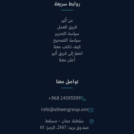
روابط سريعة
عن أثير
فريق العمل
سياسة التحرير
سياسة التصحيح
كيف تكتب معنا
انضمّ إلى فريق أثير
أعلن معنا
تواصل معنا
+968 24595599
info@atheergroup.om
سلطنة عمان - مسقط
صندوق بريد: 2167، الرمز: 111