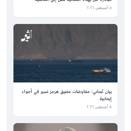
٥ أغسطس ٢٠٢٦
بيان عُماني: مفاوضات مضيق هرمز تسير في أجواء
إيجابية
٨ أغسطس ٢٠٢٦