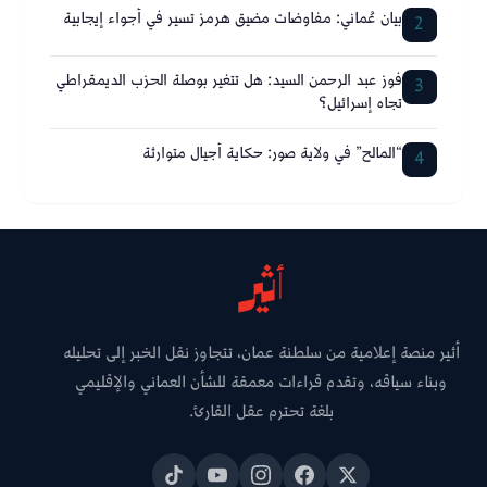
بيان عُماني: مفاوضات مضيق هرمز تسير في أجواء إيجابية
2
فوز عبد الرحمن السيد: هل تتغير بوصلة الحزب الديمقراطي
3
تجاه إسرائيل؟
“المالح” في ولاية صور: حكاية أجيال متوارثة
4
أثير منصة إعلامية من سلطنة عمان، تتجاوز نقل الخبر إلى تحليله
وبناء سياقه، وتقدم قراءات معمقة للشأن العماني والإقليمي
بلغة تحترم عقل القارئ.