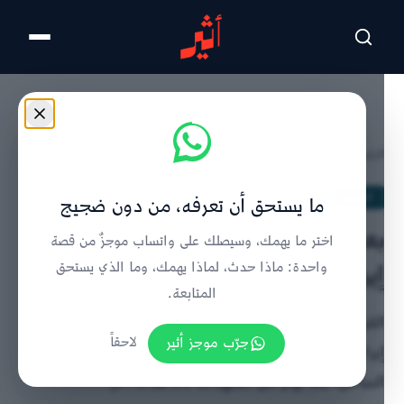
تخطى للمحتوى الرئيسي
الرئيسية
/
الحدث
/
تفاصيل الخبر
الحدث
ما يستحق أن تعرفه، من دون ضجيج
بعد ضربات عسكرية أمريكية على
اختر ما يهمك، وسيصلك على واتساب موجزٌ من قصة
إيران، هل عادت الحرب؟
واحدة: ماذا حدث، لماذا يهمك، وما الذي يستحق
المتابعة.
القيادة المركزية الأمريكية تعلن ضرب 90 هدفًا عسكريًا
جرّب موجز أثير
لاحقاً
إيرانيًا شملت أنظمة دفاع جوي ومواقع صواريخ على
الساحل، بعد يوم من استهداف 80 هدفًا آخر