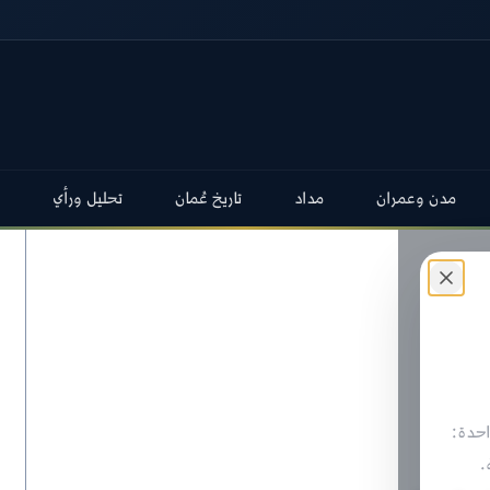
مدن وعمران
مداد
تاريخ عُمان
تحليل ورأي
حدة:
.