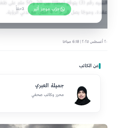
جرّب موجز أثير
لاحقاً
عقدة، وموجًا يصل إلى 3 – 4 أمتار، مع تدني الرؤية.
٢٠ أغسطس ٢٠٢٥ | 6:18 صباحًا
عن الكاتب
جميلة العبري
محرر وكاتب صحفي