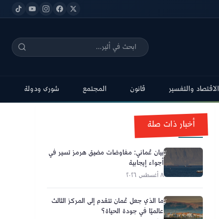
الاقتصاد والتفسير
قانون
المجتمع
شورى ودولة
أخبار ذات صلة
بيان عُماني: مفاوضات مضيق هرمز تسير في
أجواء إيجابية
٨ أغسطس ٢٠٢٦
ما الذي جعل عُمان تتقدم إلى المركز الثالث
عالميًا في جودة الحياة؟