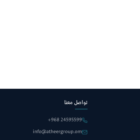
تواصل معنا
+968 24595599
info@atheergroup.om