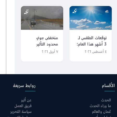
توقعات الطقس لـ
منخفض جوي
3 أشهر هذا العام؛
محدود التأثير
ماذا تغير مقارنة
سيبدأ بعد غد
٤ أغسطس ٢٠٢٦
٧ أبريل ٢٠٢٦
بالعام الماضي؟
الأقسام
روابط سريعة
الحدث
عن أثير
ما وراء الحدث
فريق العمل
عُمان والعالم
سياسة التحرير