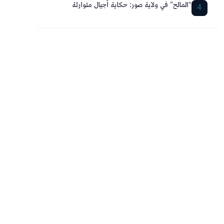
“المالح” في ولاية صور: حكاية أجيال متوارثة
4