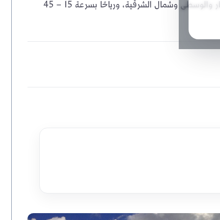
التنبيه رقم (3) يتوقع أمطارًا بين 20 و50 ملم على ظفار والوسطى وشمال الشرقية، ورياحًا بسرعة 15 – 45