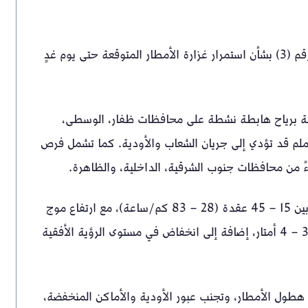
أصدرت هيئة الطيران المدني، صباح اليوم الأربعاء التنبيه رقم (3) بشأن استمرار غزارة الأمطار المتوقعة حتى يوم غدٍ
وبة برياح هابطة نشطة على محافظات ظفار، الوسطى،
مال الشرقية، مع كميات متوقعة تتراوح بين 20 و50 ملم قد تؤدي إلى جريان الشعاب والأودية. كما تشمل فرص
ءً من محافظات جنوب الشرقية، الداخلية، والظاهرة.
وبيّن التنبيه أن الرياح الهابطة النشطة قد تتراوح سرعتها بين 15 – 45 عقدة (28 – 83 كم/ساعة)، مع ارتفاع موج
البحر على معظم المناطق الساحلية لبحر العرب ليصل بين 3 – 4 أمتار، إضافة إلى انخفاض في مستوى الرؤية الأفقية
 هطول الأمطار، وتجنب عبور الأودية والأماكن المنخفضة،