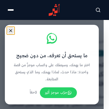
تخطى للمحتوى الرئيسي
الرئيسية
/
الملفات
/
تفاصيل الخبر
الملفات
ما يستحق أن تعرفه، من دون ضجيج
تجريد الفلسطينيين من الإنسانية:
اختر ما يهمك، وسيصلك على واتساب موجزٌ من قصة
كيف صاغ الإعلام الغربي روايته عن
واحدة: ماذا حدث، لماذا يهمك، وما الذي يستحق
المتابعة.
فلسطين؟
جرّب موجز أثير
لاحقاً
سلسلة تقارير الأناضول توثق تجنب الإعلام الغربي
مصطلحات “احتلال” و“جريمة حرب” عند تناول فلسطين،