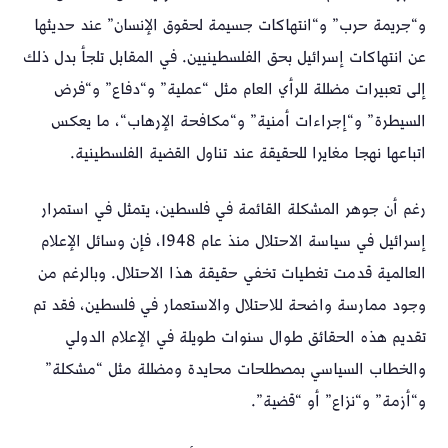
و“جريمة حرب” و“انتهاكات جسيمة لحقوق الإنسان” عند حديثها
عن انتهاكات إسرائيل بحق الفلسطينيين. في المقابل تلجأ بدل ذلك
إلى تعبيرات مضللة للرأي العام مثل “عملية” و“دفاع” و“فرض
السيطرة” و“إجراءات أمنية” و“مكافحة الإرهاب“، ما يعكس
اتباعها نهجا مغايرا للحقيقة عند تناول القضية الفلسطينية.
رغم أن جوهر المشكلة القائمة في فلسطين، يتمثل في استمرار
إسرائيل في سياسة الاحتلال منذ عام 1948، فإن وسائل الإعلام
العالمية قدمت تغطيات تخفي حقيقة هذا الاحتلال. وبالرغم من
وجود ممارسة واضحة للاحتلال والاستعمار في فلسطين، فقد تم
تقديم هذه الحقائق طوال سنوات طويلة في الإعلام الدولي
والخطاب السياسي بمصطلحات محايدة ومضللة مثل “مشكلة”
و“أزمة” و“نزاع” أو “قضية”.