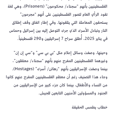
الفلسطينيين بأنهم “سجناء/ محكومون” (Prisoners)، وهي لغة
تقود الرأي العام لتصور الفلسطينيين على أنهم “مجرمون”
يستحقون المعاملة التي يتلقونها. وفي إطار اتفاق وقف إطلاق
النار وتبادل الأسرى الذي جرى التوصل إليه بين إسرائيل وحماس
في يناير 2025، أُطلق سراح 7 إسرائيليين و290 فلسطينياً.
وحينها، وصفت وسائل إعلام مثل “بي بي سي” و“سي إن إن”
وغيرهما الفلسطينيين المفرج عنهم بأنهم “سجناء/ معتقلون”،
بينما وصفت الإسرائيليين بأنهم “رهائن/ أسرى” (Hostages).
وجاء هذا التصنيف رغم أن معظم الفلسطينيين المفرج عنهم كانوا
من النساء والأطفال، بينما كان جزء كبير من الإسرائيليين من
الجنود والمسؤولين الأمنيين التابعين للجيش.
خطاب يطمس الحقيقة