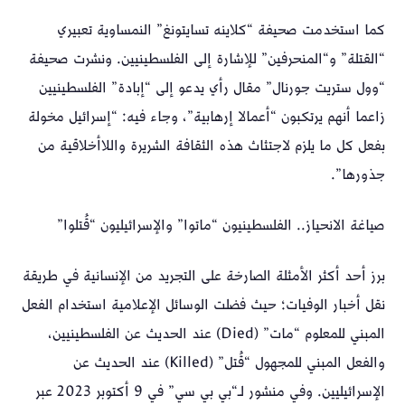
كما استخدمت صحيفة “كلاينه تسايتونغ” النمساوية تعبيري
“القتلة” و“المنحرفين” للإشارة إلى الفلسطينيين. ونشرت صحيفة
“وول ستريت جورنال” مقال رأي يدعو إلى “إبادة” الفلسطينيين
زاعما أنهم يرتكبون “أعمالا إرهابية”، وجاء فيه: “إسرائيل مخولة
بفعل كل ما يلزم لاجتثاث هذه الثقافة الشريرة واللاأخلاقية من
جذورها”.
صياغة الانحياز.. الفلسطينيون “ماتوا” والإسرائيليون “قُتلوا”
برز أحد أكثر الأمثلة الصارخة على التجريد من الإنسانية في طريقة
نقل أخبار الوفيات؛ حيث فضلت الوسائل الإعلامية استخدام الفعل
المبني للمعلوم “مات” (Died) عند الحديث عن الفلسطينيين،
والفعل المبني للمجهول “قُتل” (Killed) عند الحديث عن
الإسرائيليين. وفي منشور لـ“بي بي سي” في 9 أكتوبر 2023 عبر