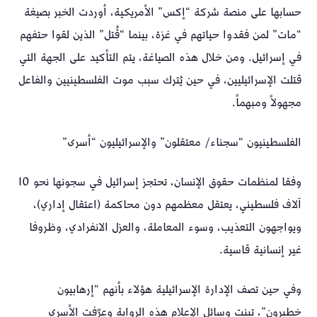
حسابها على منصة شركة “إكس” الأمريكية، أوردت الخبر بصيغة
“مات” لمن فقدوا حياتهم في غزة، بينما “قُتل” الذين لقوا حتفهم
في إسرائيل. ومن خلال هذه الصياغة، يتم التأكيد على الجهة التي
قتلت الإسرائيليين، في حين يُترك سبب موت الفلسطينيين والفاعل
مجهولاً ومبهماً.
الفلسطينيون “سجناء/ معتقلون” والإسرائيليون “أسرى”
وفقا لمنظمات حقوق الإنسان، تحتجز إسرائيل في سجونها نحو 10
آلاف فلسطيني، يعتقل معظمهم دون محاكمة (اعتقال إداري)،
ويواجهون التعذيب، وسوء المعاملة، والعزل الانفرادي، وظروفا
غير إنسانية قاسية.
وفي حين تصف الإدارة الإسرائيلية هؤلاء بأنهم “إرهابيون
خطيرون”، تبنت وسائل الإعلام هذه الرواية وعرّفت الأسرى