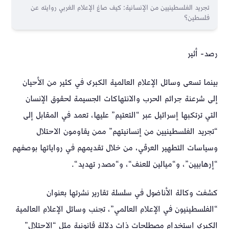
تجريد الفلسطينيين من الإنسانية: كيف صاغ الإعلام الغربي روايته عن
فلسطين؟
رصد- أثير
بينما تسعى وسائل الإعلام العالمية الكبرى في كثير من الأحيان
إلى شرعنة جرائم الحرب والانتهاكات الجسيمة لحقوق الإنسان
التي ترتكبها إسرائيل عبر “التعتيم” عليها، تعمد في المقابل إلى
“تجريد الفلسطينيين من إنسانيتهم” ممن يقاومون الاحتلال
وسياسات التطهير العرقي، من خلال تقديمهم في رواياتها بوصفهم
“إرهابيين”، و“ميالين للعنف“، و“مصدر تهديد“.
كشفت وكالة الأناضول في سلسلة تقارير نشرتها بعنوان
“الفلسطينيون في الإعلام العالمي”، تجنب وسائل الإعلام العالمية
الكبرى استخدام مصطلحات ذات دلالة قانونية مثل “الاحتلال”