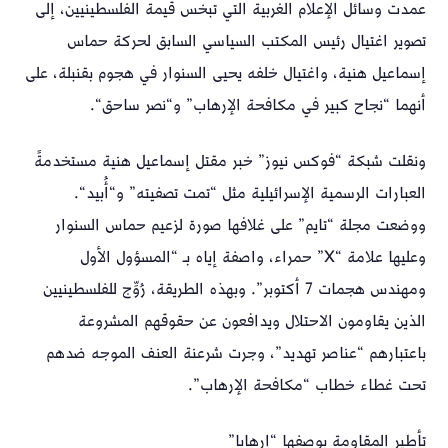
عمدت وسائل الإعلام الغربية التي تبخس قيمة الفلسطينيين، إلى
تصوير اغتيال رئيس المكتب السياسي السابق لحركة حماس
إسماعيل هنية، واغتيال خلفه يحيى السنوار في هجوم بقنبلة، على
أنهما “نجاح كبير في مكافحة الإرهاب” و“نصر ساحق“.
ونقلت شبكة “فوكس نيوز” خبر مقتل إسماعيل هنية مستخدمةً
العبارات الرسمية الإسرائيلية مثل “تمت تصفيته” و“أُبيد“.
ووضعت مجلة “تايم” على غلافها صورة لزعيم حماس السنوار
وعليها علامة “X” حمراء، واصفة إياه بـ “المسؤول الأول
ومهندس هجمات 7 أكتوبر”. وبهذه الطريقة، رُوِّج للفلسطينيين
الذين يقاومون الاحتلال ويدافعون عن حقوقهم المشروعة
باعتبارهم “عناصر تهديد”، وجرت شرعنة العنف الموجه ضدهم
تحت غطاء خطاب “مكافحة الإرهاب”.
تأطير المقاومة بوصفها “إرهابا”