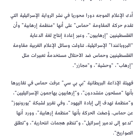
أدى الإعلام الموجه دورا محوريا في نشر الرواية الإسرائيلية التي
تقدم حركة المقاومة “حماس” على أنها “منظمة إرهابية” وأن
الفلسطينيين “إرهابيون”. وعبر إعادة إنتاج لغة الدعاية
“البروباغندا” الإسرائيلية، تناولت وسائل الإعلام الغربية مقاومة
الفلسطينيين وحماس ضد الاحتلال مستخدمةً تعبيرات مثل
“إرهاب”، “وحشية”، و“مجازر“.
فهيئة الإذاعة البريطانية “بي بي سي” عرفت حماس في تقاريرها
بأنها “مسلحون متشددون”، و“إرهابيون يهاجمون الإسرائيليين“،
و“منظمة تهدف إلى إبادة اليهود“. وفي تقرير لشبكة “يورونيوز”
عن حماس، وُصفت الحركة بأنها “منظمة إرهابية”، وورد أنها
“تدعو إلى تدمير إسرائيل”، و“تنظم هجمات انتحارية“، و“تطلق
الصواريخ“.