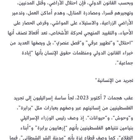
وبحسب القانون الدولي، فإن احتلال الأراضي، وقتل المدنيين،
وتهجيرهم قسرا، ومصادرة المنازل، وهدم أماكن العمل، وتدمير
الأراضي الزراعية، والاستيلاء على المواشي، وفرض الحصار على
الأحياء، والتقييد المنهجي لحركة الأشخاص، تعد أفعالا تصنف أنها
“احتلال” و“تطهير عرقي” و“فصل عنصري“، بل ويصفها العديد من
خبراء القانون الدولي ومنظمات حقوق الإنسان بأنها “إبادة
جماعية”.
تجريد من الإنسانية"
عقب هجمات 7 أكتوبر 2023، لجأ ساسة إسرائيليون إلى تجريد
الفلسطينيين من إنسانيتهم عبر وصفهم بعبارات مثل “برابرة”،
و“وحوش“، و“حيوانات“. إذ وصف رئيس الوزراء الإسرائيلي
بنيامين نتنياهو الفلسطينيين بأنهم “إرهابيون برابرة” و“أبناء
الظلام“، كما وصف قطاع غزة بأنه “مدينة الشر الشيطاني”. فيما