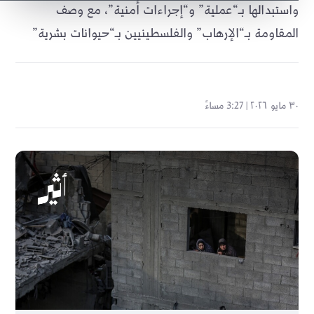
واستبدالها بـ“عملية” و“إجراءات أمنية”، مع وصف
المقاومة بـ“الإرهاب” والفلسطينيين بـ“حيوانات بشرية”
٣٠ مايو ٢٠٢٦ | 3:27 مساءً