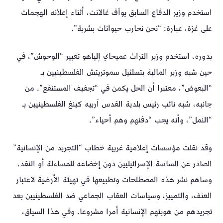
استخدم وزير الدفاع السابق يوآف غالانت، أثناء إعلانه الهجمات
على غزة، عبارة: “نحن نحارب حيوانات بشرية”.
بدوره، استخدم وزير التراث عميحاي إلياهو تعبير “الوحوش”، في
حين شبه وزير المالية بتسلئيل سموتريتش الفلسطينيين بـ
“البعوض”، معتبرا أن الحل يكمن في “تجفيف المستنقع”. من
جانبه، شبه نائب رئيس بلدية القدس آرييه كينغ الفلسطينيين بـ
“النمل”، وأنه يجب “دفنهم وهم أحياء”.
وقد نقلت مؤسسات إعلامية غربية خطاب “التجريد من الإنسانية”
الصادر عن الساسة الإسرائيليين دون إخضاعه للمساءلة أو النقد.
وساهم نشر هذه المصطلحات وتطبيعها في تهيئة الأرضية لاعتبار
العنف، والتمييز، وسياسات العقاب الجماعي ضد الفلسطينيين بعد
تجريدهم من هويتهم الإنسانية أمرا مشروعا. وفي هذا السياق،